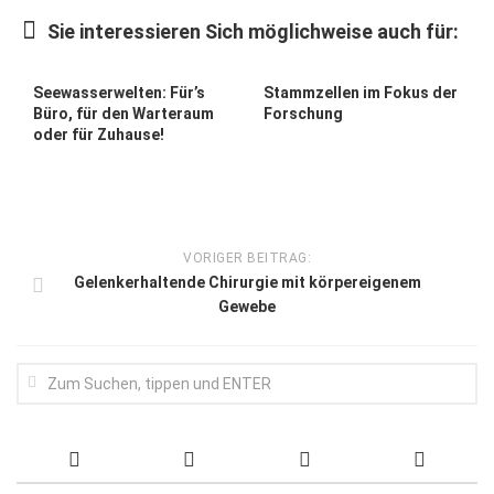
Wirtschaft, Recht, Finanzen
Sie interessieren Sich möglichweise auch für:
Zahn, Mund, Kiefer
Forum Gesundheit
Seewasserwelten: Für’s
Stammzellen im Fokus der
Büro, für den Warteraum
Forschung
Allgemein
oder für Zuhause!
Sehen
Innovationen
Kampf gegen Krebs
VORIGER BEITRAG:
Gelenkerhaltende Chirurgie mit körpereigenem
Hören
Gewebe
Lebensart