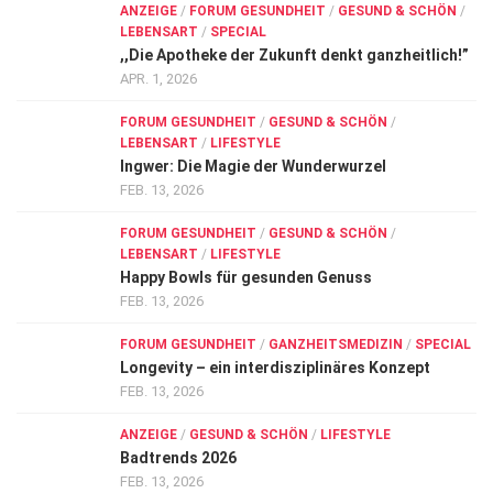
ANZEIGE
/
FORUM GESUNDHEIT
/
GESUND & SCHÖN
/
LEBENSART
/
SPECIAL
,,Die Apotheke der Zukunft denkt ganzheitlich!”
APR. 1, 2026
FORUM GESUNDHEIT
/
GESUND & SCHÖN
/
LEBENSART
/
LIFESTYLE
Ingwer: Die Magie der Wunderwurzel
FEB. 13, 2026
FORUM GESUNDHEIT
/
GESUND & SCHÖN
/
LEBENSART
/
LIFESTYLE
Happy Bowls für gesunden Genuss
FEB. 13, 2026
FORUM GESUNDHEIT
/
GANZHEITSMEDIZIN
/
SPECIAL
Longevity – ein interdisziplinäres Konzept
FEB. 13, 2026
ANZEIGE
/
GESUND & SCHÖN
/
LIFESTYLE
Badtrends 2026
FEB. 13, 2026