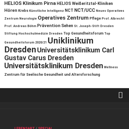
HELIOS Klinikum Pirna
HELIOS Weißeritztal-Kliniken
NCT/UCC
Hören
NCT
Krebs
Künstliche Intelligenz
Neues Operatives
Operatives Zentrum
Pflege
Zentrum
Neurologie
Prof. Albrecht
Prävention
Sehen
Prof. Andreas Böhm
St. Joseph-Stift Dresden
Top Gesundheitsforum
Stiftung Hochschulmedizin Dresden
Top
Uniklinikum
Gesundheitsforum 2020/21
Dresden
Universitätsklinikum Carl
Gustav Carus Dresden
Universitätsklinikum Dresden
Wellness
Zentrum für Seelische Gesundheit und Altersforschung
Verkaufsstellen
Kontakt, Impressum und Rechtliche Angaben
ANZEIGE
/
FORUM GESUNDHEIT
/
GESUND & SCHÖN
/
LEBENSART
/
SPECIAL