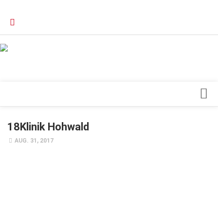
Verkaufsstellen
Kontakt, Impressum und Rechtliche Angaben
Datenschutzerklärung
Top Magazin Dresden / Ostsachsen
Blick ins Innere
18Klinik Hohwald
Forschung
AUG. 31, 2017
Herz & Kreislauf
Orthopädie
Schönheit & Wohlbefinden
Special