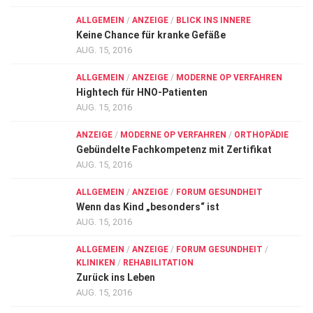
ALLGEMEIN
/
ANZEIGE
/
BLICK INS INNERE
Keine Chance für kranke Gefäße
AUG. 15, 2016
ALLGEMEIN
/
ANZEIGE
/
MODERNE OP VERFAHREN
Hightech für HNO-Patienten
AUG. 15, 2016
ANZEIGE
/
MODERNE OP VERFAHREN
/
ORTHOPÄDIE
Gebündelte Fachkompetenz mit Zertifikat
AUG. 15, 2016
ALLGEMEIN
/
ANZEIGE
/
FORUM GESUNDHEIT
Wenn das Kind „besonders“ ist
AUG. 15, 2016
ALLGEMEIN
/
ANZEIGE
/
FORUM GESUNDHEIT
/
KLINIKEN
/
REHABILITATION
Zurück ins Leben
AUG. 15, 2016