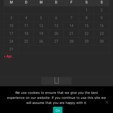
M
D
M
D
F
S
S
1
2
3
4
5
6
7
8
9
10
11
12
13
14
15
16
17
18
19
20
21
22
23
24
25
26
27
28
29
30
31
« Apr.
We use cookies to ensure that we give you the best
2026 progressmedia Verlag & Werbeagentur GmbH • Bautzner
experience on our website. If you continue to use this site we
will assume that you are happy with it.
Landstraße 62 • 01324 Dresden
Ok