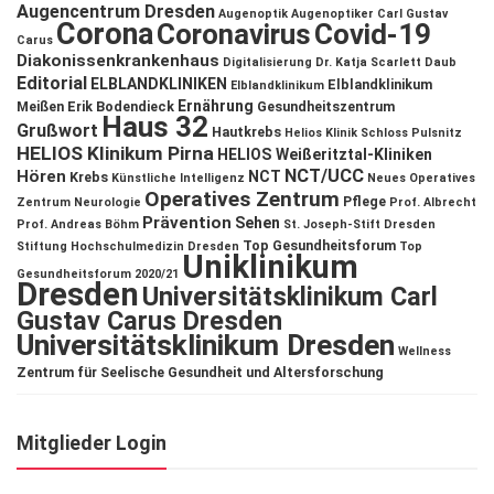
Augencentrum Dresden
Augenoptik
Augenoptiker
Carl Gustav
Corona
Coronavirus
Covid-19
Carus
Diakonissenkrankenhaus
Digitalisierung
Dr. Katja Scarlett Daub
Editorial
ELBLANDKLINIKEN
Elblandklinikum
Elblandklinikum
Ernährung
Meißen
Erik Bodendieck
Gesundheitszentrum
Haus 32
Grußwort
Hautkrebs
Helios Klinik Schloss Pulsnitz
HELIOS Klinikum Pirna
HELIOS Weißeritztal-Kliniken
NCT/UCC
Hören
NCT
Krebs
Künstliche Intelligenz
Neues Operatives
Operatives Zentrum
Pflege
Zentrum
Neurologie
Prof. Albrecht
Prävention
Sehen
Prof. Andreas Böhm
St. Joseph-Stift Dresden
Top Gesundheitsforum
Stiftung Hochschulmedizin Dresden
Top
Uniklinikum
Gesundheitsforum 2020/21
Dresden
Universitätsklinikum Carl
Gustav Carus Dresden
Universitätsklinikum Dresden
Wellness
Zentrum für Seelische Gesundheit und Altersforschung
Mitglieder Login