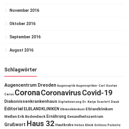
November 2016
Oktober 2016
September 2016
August 2016
Schlagwörter
Augencentrum Dresden
Augenoptik
Augenoptiker
Carl Gustav
Corona
Coronavirus
Covid-19
Carus
Diakonissenkrankenhaus
Digitalisierung
Dr. Katja Scarlett Daub
Editorial
ELBLANDKLINIKEN
Elblandklinikum
Elblandklinikum
Ernährung
Meißen
Erik Bodendieck
Gesundheitszentrum
Haus 32
Grußwort
Hautkrebs
Helios Klinik Schloss Pulsnitz