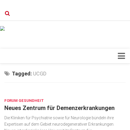
Verkaufsstellen
Kontakt, Impressum und Rechtliche Angaben
Datenschutzerklärung
Top Magazin Dresden / Ostsachsen
Blick ins Innere
Tagged:
UCGD
Forschung
SEP. 5, 2019
Herz & Kreislauf
FORUM GESUNDHEIT
Orthopädie
Neues Zentrum für Demenzerkrankungen
Schönheit & Wohlbefinden
Die Kliniken für Psychiatrie sowie für Neurologie bündeln ihre
Special
Expertisen auf dem Gebiet neurodegenerativer Erkrankungen.