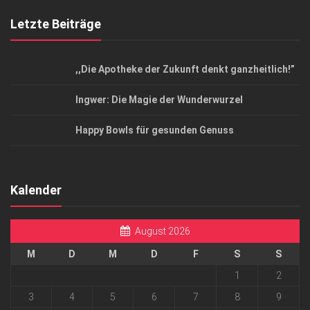
Letzte Beiträge
,,Die Apotheke der Zukunft denkt ganzheitlich!”
Ingwer: Die Magie der Wunderwurzel
Happy Bowls für gesunden Genuss
Kalender
August 2026
M
D
M
D
F
S
S
1
2
3
4
5
6
7
8
9