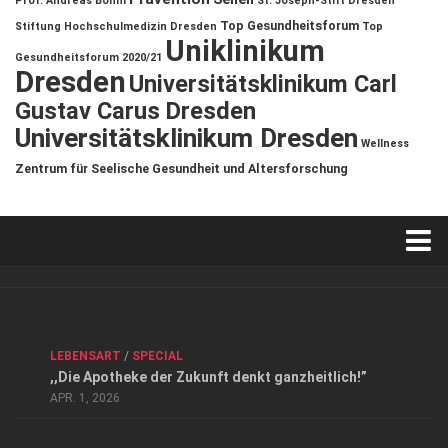
Prof. Andreas Böhm
St. Joseph-Stift Dresden
Top Gesundheitsforum
Stiftung Hochschulmedizin Dresden
Top
Uniklinikum
Gesundheitsforum 2020/21
Dresden
Universitätsklinikum Carl
Gustav Carus Dresden
Universitätsklinikum Dresden
Wellness
Zentrum für Seelische Gesundheit und Altersforschung
Verkaufsstellen
Kontakt, Impressum und Rechtliche Angaben
ANZEIGE
/
FORUM GESUNDHEIT
/
GESUND & SCHÖN
/
LEBENSART
/
SPECIAL
Datenschutzerklärung
,,Die Apotheke der Zukunft denkt ganzheitlich!”
Top Magazin Dresden / Ostsachsen
APR. 1, 2026