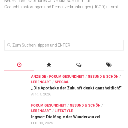
Neues interdisziplinäres UniversitätsCentrum für
Wirtschaft, Recht, Finanzen
Gedächtnisstörungen und Demenz­erkrankungen (UCGD) nimmt...
Zahn, Mund, Kiefer
Forum Gesundheit
Allgemein
Sehen
Innovationen
Kampf gegen Krebs
Hören
ANZEIGE
/
FORUM GESUNDHEIT
/
GESUND & SCHÖN
/
LEBENSART
/
SPECIAL
Lebensart
,,Die Apotheke der Zukunft denkt ganzheitlich!”
APR. 1, 2026
FORUM GESUNDHEIT
/
GESUND & SCHÖN
/
LEBENSART
/
LIFESTYLE
Ingwer: Die Magie der Wunderwurzel
FEB. 13, 2026