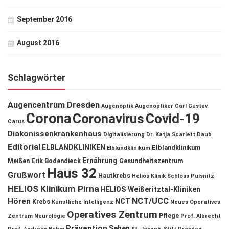
September 2016
August 2016
Schlagwörter
Augencentrum Dresden
Augenoptik
Augenoptiker
Carl Gustav
Corona
Coronavirus
Covid-19
Carus
Diakonissenkrankenhaus
Digitalisierung
Dr. Katja Scarlett Daub
Editorial
ELBLANDKLINIKEN
Elblandklinikum
Elblandklinikum
Ernährung
Meißen
Erik Bodendieck
Gesundheitszentrum
Haus 32
Grußwort
Hautkrebs
Helios Klinik Schloss Pulsnitz
HELIOS Klinikum Pirna
HELIOS Weißeritztal-Kliniken
NCT/UCC
Hören
NCT
Krebs
Künstliche Intelligenz
Neues Operatives
Operatives Zentrum
Pflege
Zentrum
Neurologie
Prof. Albrecht
Prävention
Sehen