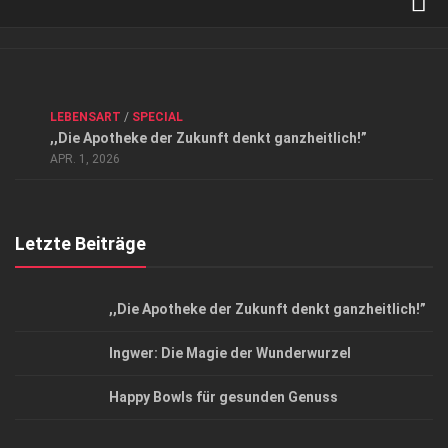
Verkaufsstellen
Kontakt, Impressum und Rechtliche Angaben
ANZEIGE
/
FORUM GESUNDHEIT
/
GESUND & SCHÖN
/
LEBENSART
/
SPECIAL
Datenschutzerklärung
,,Die Apotheke der Zukunft denkt ganzheitlich!”
Top Magazin Dresden / Ostsachsen
APR. 1, 2026
Letzte Beiträge
,,Die Apotheke der Zukunft denkt ganzheitlich!”
Ingwer: Die Magie der Wunderwurzel
Happy Bowls für gesunden Genuss