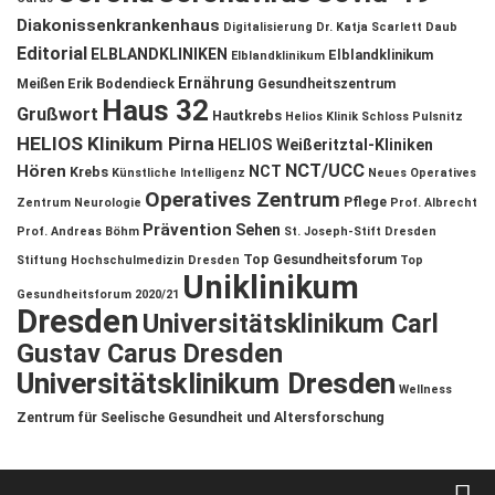
Diakonissenkrankenhaus
Digitalisierung
Dr. Katja Scarlett Daub
Editorial
ELBLANDKLINIKEN
Elblandklinikum
Elblandklinikum
Ernährung
Meißen
Erik Bodendieck
Gesundheitszentrum
Haus 32
Grußwort
Hautkrebs
Helios Klinik Schloss Pulsnitz
HELIOS Klinikum Pirna
HELIOS Weißeritztal-Kliniken
NCT/UCC
Hören
NCT
Krebs
Künstliche Intelligenz
Neues Operatives
Operatives Zentrum
Pflege
Zentrum
Neurologie
Prof. Albrecht
Prävention
Sehen
Prof. Andreas Böhm
St. Joseph-Stift Dresden
Top Gesundheitsforum
Stiftung Hochschulmedizin Dresden
Top
Uniklinikum
Gesundheitsforum 2020/21
Dresden
Universitätsklinikum Carl
Gustav Carus Dresden
Universitätsklinikum Dresden
Wellness
Zentrum für Seelische Gesundheit und Altersforschung