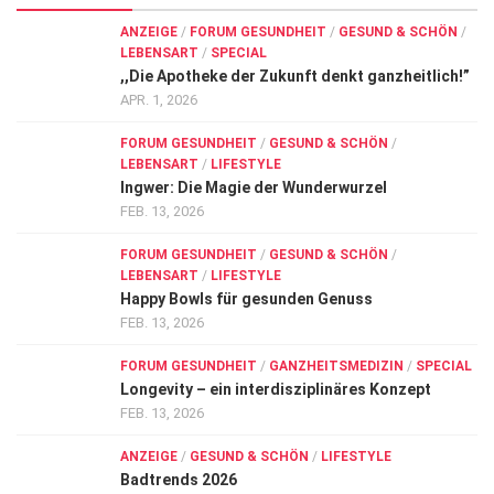
ANZEIGE
/
FORUM GESUNDHEIT
/
GESUND & SCHÖN
/
LEBENSART
/
SPECIAL
,,Die Apotheke der Zukunft denkt ganzheitlich!”
APR. 1, 2026
FORUM GESUNDHEIT
/
GESUND & SCHÖN
/
LEBENSART
/
LIFESTYLE
Ingwer: Die Magie der Wunderwurzel
FEB. 13, 2026
FORUM GESUNDHEIT
/
GESUND & SCHÖN
/
LEBENSART
/
LIFESTYLE
Happy Bowls für gesunden Genuss
FEB. 13, 2026
FORUM GESUNDHEIT
/
GANZHEITSMEDIZIN
/
SPECIAL
Longevity – ein interdisziplinäres Konzept
FEB. 13, 2026
ANZEIGE
/
GESUND & SCHÖN
/
LIFESTYLE
Badtrends 2026