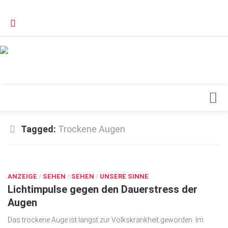
Verkaufsstellen
Kontakt, Impressum und Rechtliche Angaben
Datenschutzerklärung
Top Magazin Dresden / Ostsachsen
Blick ins Innere
Tagged:
Trockene Augen
Forschung
FEB. 13, 2026
Herz & Kreislauf
ANZEIGE
Orthopädie
/
SEHEN
/
SEHEN
/
UNSERE SINNE
Lichtimpulse gegen den Dauerstress der
Schönheit & Wohlbefinden
Augen
Special
Das trockene Auge ist längst zur Volkskrankheit geworden. Im