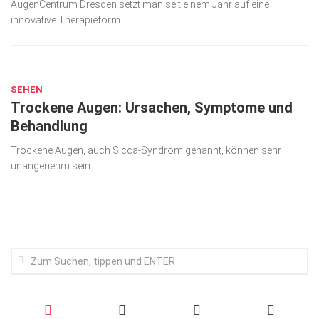
AugenCentrum Dresden setzt man seit einem Jahr auf eine
Wirtschaft, Recht, Finanzen
innovative Therapieform.
Zahn, Mund, Kiefer
SEP. 14, 2023
Forum Gesundheit
Allgemein
SEHEN
Trockene Augen: Ursachen, Symptome und
Sehen
Behandlung
Innovationen
Trockene Augen, auch Sicca-Syndrom genannt, können sehr
Kampf gegen Krebs
unangenehm sein.
Hören
Lebensart