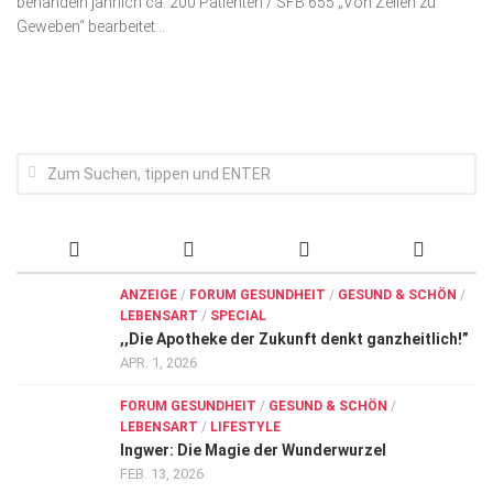
behandeln jährlich ca. 200 Patienten / SFB 655 „Von Zellen zu
Wirtschaft, Recht, Finanzen
Geweben“ bearbeitet...
Zahn, Mund, Kiefer
Forum Gesundheit
Allgemein
Sehen
Innovationen
Kampf gegen Krebs
Hören
ANZEIGE
/
FORUM GESUNDHEIT
/
GESUND & SCHÖN
/
LEBENSART
/
SPECIAL
Lebensart
,,Die Apotheke der Zukunft denkt ganzheitlich!”
APR. 1, 2026
FORUM GESUNDHEIT
/
GESUND & SCHÖN
/
LEBENSART
/
LIFESTYLE
Ingwer: Die Magie der Wunderwurzel
FEB. 13, 2026