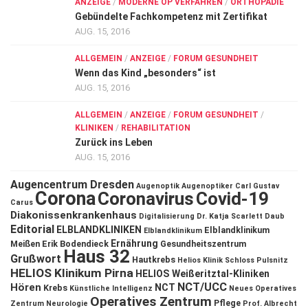
ANZEIGE
/
MODERNE OP VERFAHREN
/
ORTHOPÄDIE
Gebündelte Fachkompetenz mit Zertifikat
AUG. 15, 2016
ALLGEMEIN
/
ANZEIGE
/
FORUM GESUNDHEIT
Wenn das Kind „besonders“ ist
AUG. 15, 2016
ALLGEMEIN
/
ANZEIGE
/
FORUM GESUNDHEIT
/
KLINIKEN
/
REHABILITATION
Zurück ins Leben
AUG. 15, 2016
Augencentrum Dresden
Augenoptik
Augenoptiker
Carl Gustav
Corona
Coronavirus
Covid-19
Carus
Diakonissenkrankenhaus
Digitalisierung
Dr. Katja Scarlett Daub
Editorial
ELBLANDKLINIKEN
Elblandklinikum
Elblandklinikum
Ernährung
Meißen
Erik Bodendieck
Gesundheitszentrum
Haus 32
Grußwort
Hautkrebs
Helios Klinik Schloss Pulsnitz
HELIOS Klinikum Pirna
HELIOS Weißeritztal-Kliniken
NCT/UCC
Hören
NCT
Krebs
Künstliche Intelligenz
Neues Operatives
Operatives Zentrum
Pflege
Zentrum
Neurologie
Prof. Albrecht