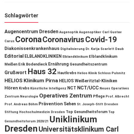
Schlagwörter
Augencentrum Dresden
Augenoptik
Augenoptiker
Carl Gustav
Corona
Coronavirus
Covid-19
Carus
Diakonissenkrankenhaus
Digitalisierung
Dr. Katja Scarlett Daub
Editorial
ELBLANDKLINIKEN
Elblandklinikum
Elblandklinikum
Ernährung
Meißen
Erik Bodendieck
Gesundheitszentrum
Haus 32
Grußwort
Hautkrebs
Helios Klinik Schloss Pulsnitz
HELIOS Klinikum Pirna
HELIOS Weißeritztal-Kliniken
NCT/UCC
Hören
NCT
Krebs
Künstliche Intelligenz
Neues Operatives
Operatives Zentrum
Pflege
Zentrum
Neurologie
Prof. Albrecht
Prävention
Sehen
Prof. Andreas Böhm
St. Joseph-Stift Dresden
Top Gesundheitsforum
Stiftung Hochschulmedizin Dresden
Top
Uniklinikum
Gesundheitsforum 2020/21
Dresden
Universitätsklinikum Carl