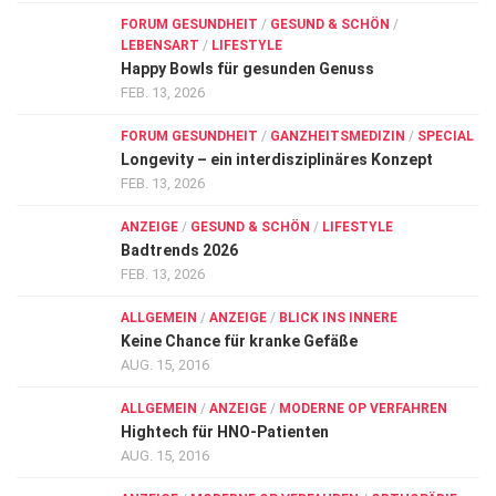
FORUM GESUNDHEIT
/
GESUND & SCHÖN
/
LEBENSART
/
LIFESTYLE
Happy Bowls für gesunden Genuss
FEB. 13, 2026
FORUM GESUNDHEIT
/
GANZHEITSMEDIZIN
/
SPECIAL
Longevity – ein interdisziplinäres Konzept
FEB. 13, 2026
ANZEIGE
/
GESUND & SCHÖN
/
LIFESTYLE
Badtrends 2026
FEB. 13, 2026
ALLGEMEIN
/
ANZEIGE
/
BLICK INS INNERE
Keine Chance für kranke Gefäße
AUG. 15, 2016
ALLGEMEIN
/
ANZEIGE
/
MODERNE OP VERFAHREN
Hightech für HNO-Patienten
AUG. 15, 2016