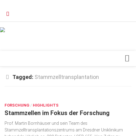
Verkaufsstellen
Kontakt, Impressum und Rechtliche Angaben
Datenschutzerklärung
Top Magazin Dresden / Ostsachsen
Blick ins Innere
Tagged:
Stammzelltransplantation
Forschung
SEP. 7, 2016
Herz & Kreislauf
FORSCHUNG
Orthopädie
/
HIGHLIGHTS
Stammzellen im Fokus der Forschung
Schönheit & Wohlbefinden
Prof. Martin Bornhäuser und sein Team des
Special
Stammzelltransplantationszentrums am Dresdner Uniklinikum