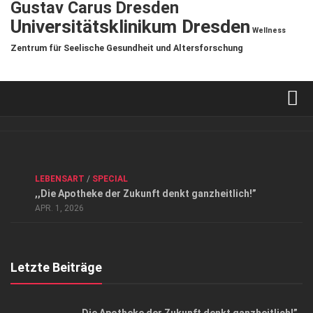
Gustav Carus Dresden
Universitätsklinikum Dresden
Wellness
Zentrum für Seelische Gesundheit und Altersforschung
Verkaufsstellen
Kontakt, Impressum und Rechtliche Angaben
ANZEIGE
/
FORUM GESUNDHEIT
/
GESUND & SCHÖN
/
LEBENSART
/
SPECIAL
Datenschutzerklärung
,,Die Apotheke der Zukunft denkt ganzheitlich!”
Top Magazin Dresden / Ostsachsen
APR. 1, 2026
Letzte Beiträge