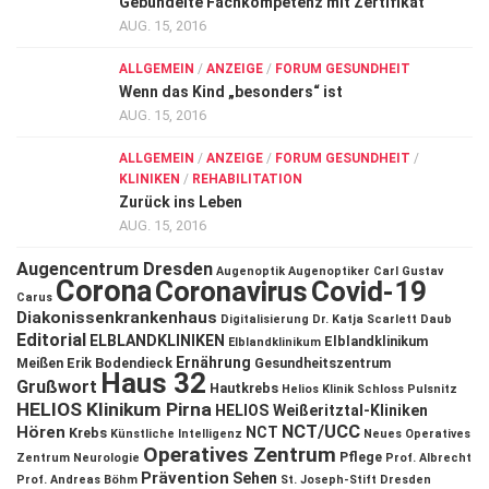
Gebündelte Fachkompetenz mit Zertifikat
AUG. 15, 2016
ALLGEMEIN
/
ANZEIGE
/
FORUM GESUNDHEIT
Wenn das Kind „besonders“ ist
AUG. 15, 2016
ALLGEMEIN
/
ANZEIGE
/
FORUM GESUNDHEIT
/
KLINIKEN
/
REHABILITATION
Zurück ins Leben
AUG. 15, 2016
Augencentrum Dresden
Augenoptik
Augenoptiker
Carl Gustav
Corona
Coronavirus
Covid-19
Carus
Diakonissenkrankenhaus
Digitalisierung
Dr. Katja Scarlett Daub
Editorial
ELBLANDKLINIKEN
Elblandklinikum
Elblandklinikum
Ernährung
Meißen
Erik Bodendieck
Gesundheitszentrum
Haus 32
Grußwort
Hautkrebs
Helios Klinik Schloss Pulsnitz
HELIOS Klinikum Pirna
HELIOS Weißeritztal-Kliniken
NCT/UCC
Hören
NCT
Krebs
Künstliche Intelligenz
Neues Operatives
Operatives Zentrum
Pflege
Zentrum
Neurologie
Prof. Albrecht
Prävention
Sehen
Prof. Andreas Böhm
St. Joseph-Stift Dresden