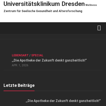
Universitätsklinikum Dresden
Wellness
Zentrum für Seelische Gesundheit und Altersforschung
Verkaufsstellen
Kontakt, Impressum und Rechtliche Angaben
ANZEIGE
/
FORUM GESUNDHEIT
/
GESUND & SCHÖN
/
LEBENSART
/
SPECIAL
Datenschutzerklärung
,,Die Apotheke der Zukunft denkt ganzheitlich!”
Top Magazin Dresden / Ostsachsen
APR. 1, 2026
Letzte Beiträge
,,Die Apotheke der Zukunft denkt ganzheitlich!”