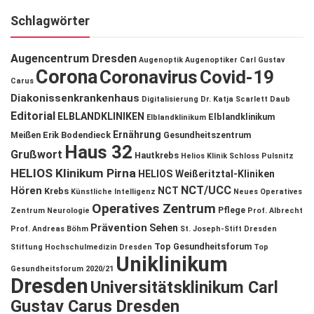
Schlagwörter
Augencentrum Dresden
Augenoptik
Augenoptiker
Carl Gustav
Corona
Coronavirus
Covid-19
Carus
Diakonissenkrankenhaus
Digitalisierung
Dr. Katja Scarlett Daub
Editorial
ELBLANDKLINIKEN
Elblandklinikum
Elblandklinikum
Ernährung
Meißen
Erik Bodendieck
Gesundheitszentrum
Haus 32
Grußwort
Hautkrebs
Helios Klinik Schloss Pulsnitz
HELIOS Klinikum Pirna
HELIOS Weißeritztal-Kliniken
NCT/UCC
Hören
NCT
Krebs
Künstliche Intelligenz
Neues Operatives
Operatives Zentrum
Pflege
Zentrum
Neurologie
Prof. Albrecht
Prävention
Sehen
Prof. Andreas Böhm
St. Joseph-Stift Dresden
Top Gesundheitsforum
Stiftung Hochschulmedizin Dresden
Top
Uniklinikum
Gesundheitsforum 2020/21
Dresden
Universitätsklinikum Carl
Gustav Carus Dresden