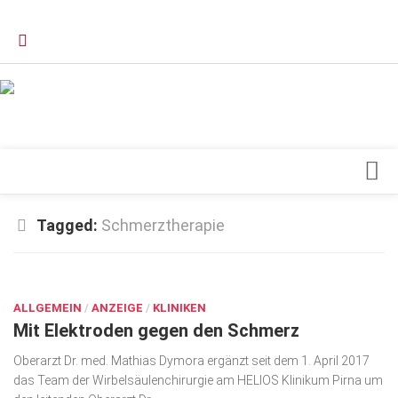
Verkaufsstellen
Kontakt, Impressum und Rechtliche Angaben
Datenschutzerklärung
Top Magazin Dresden / Ostsachsen
Blick ins Innere
Tagged:
Schmerztherapie
Forschung
AUG. 25, 2017
Herz & Kreislauf
ALLGEMEIN
Orthopädie
/
ANZEIGE
/
KLINIKEN
Mit Elektroden gegen den Schmerz
Schönheit & Wohlbefinden
Oberarzt Dr. med. Mathias Dymora ergänzt seit dem 1. April 2017
Special
das Team der Wirbelsäulenchirurgie am HELIOS Klinikum Pirna um