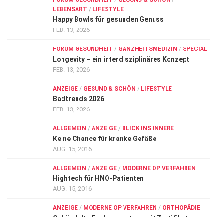
FORUM GESUNDHEIT
/
GESUND & SCHÖN
/
LEBENSART
/
LIFESTYLE
Happy Bowls für gesunden Genuss
FEB. 13, 2026
FORUM GESUNDHEIT
/
GANZHEITSMEDIZIN
/
SPECIAL
Longevity – ein interdisziplinäres Konzept
FEB. 13, 2026
ANZEIGE
/
GESUND & SCHÖN
/
LIFESTYLE
Badtrends 2026
FEB. 13, 2026
ALLGEMEIN
/
ANZEIGE
/
BLICK INS INNERE
Keine Chance für kranke Gefäße
AUG. 15, 2016
ALLGEMEIN
/
ANZEIGE
/
MODERNE OP VERFAHREN
Hightech für HNO-Patienten
AUG. 15, 2016
ANZEIGE
/
MODERNE OP VERFAHREN
/
ORTHOPÄDIE