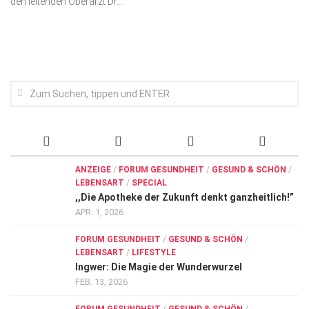
den leitenden Oberarzt Dr....
Wirtschaft, Recht, Finanzen
Zahn, Mund, Kiefer
Forum Gesundheit
Allgemein
Sehen
Innovationen
Kampf gegen Krebs
ANZEIGE
/
FORUM GESUNDHEIT
/
GESUND & SCHÖN
/
LEBENSART
/
SPECIAL
Hören
,,Die Apotheke der Zukunft denkt ganzheitlich!”
Lebensart
APR. 1, 2026
FORUM GESUNDHEIT
/
GESUND & SCHÖN
/
LEBENSART
/
LIFESTYLE
Ingwer: Die Magie der Wunderwurzel
FEB. 13, 2026