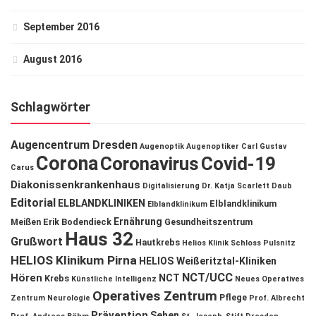
September 2016
August 2016
Schlagwörter
Augencentrum Dresden
Augenoptik
Augenoptiker
Carl Gustav
Corona
Coronavirus
Covid-19
Carus
Diakonissenkrankenhaus
Digitalisierung
Dr. Katja Scarlett Daub
Editorial
ELBLANDKLINIKEN
Elblandklinikum
Elblandklinikum
Ernährung
Meißen
Erik Bodendieck
Gesundheitszentrum
Haus 32
Grußwort
Hautkrebs
Helios Klinik Schloss Pulsnitz
HELIOS Klinikum Pirna
HELIOS Weißeritztal-Kliniken
NCT/UCC
Hören
NCT
Krebs
Künstliche Intelligenz
Neues Operatives
Operatives Zentrum
Pflege
Zentrum
Neurologie
Prof. Albrecht
Prävention
Sehen