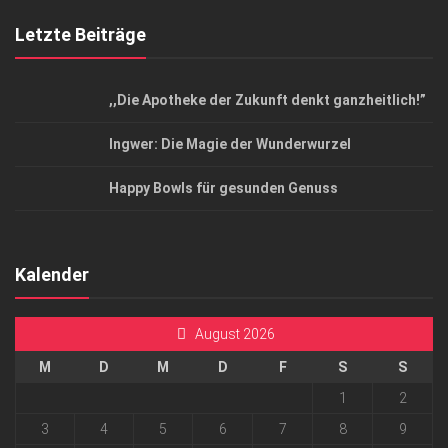
Letzte Beiträge
,,Die Apotheke der Zukunft denkt ganzheitlich!”
Ingwer: Die Magie der Wunderwurzel
Happy Bowls für gesunden Genuss
Kalender
August 2026
M
D
M
D
F
S
S
1
2
3
4
5
6
7
8
9