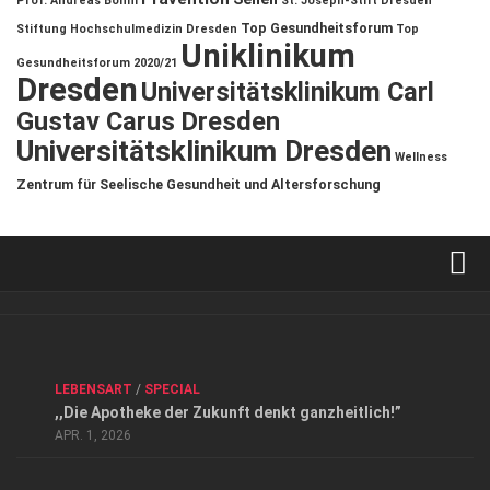
Prof. Andreas Böhm
St. Joseph-Stift Dresden
Top Gesundheitsforum
Stiftung Hochschulmedizin Dresden
Top
Uniklinikum
Gesundheitsforum 2020/21
Dresden
Universitätsklinikum Carl
Gustav Carus Dresden
Universitätsklinikum Dresden
Wellness
Zentrum für Seelische Gesundheit und Altersforschung
Verkaufsstellen
Kontakt, Impressum und Rechtliche Angaben
ANZEIGE
/
FORUM GESUNDHEIT
/
GESUND & SCHÖN
/
LEBENSART
/
SPECIAL
Datenschutzerklärung
,,Die Apotheke der Zukunft denkt ganzheitlich!”
Top Magazin Dresden / Ostsachsen
APR. 1, 2026