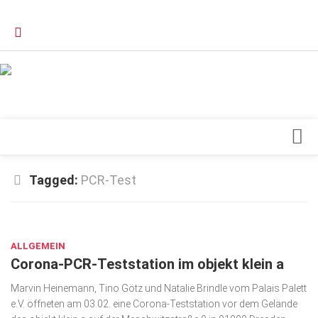
Verkaufsstellen
Kontakt, Impressum und Rechtliche Angaben
Datenschutzerklärung
Top Magazin Dresden / Ostsachsen
Blick ins Innere
Tagged:
PCR-Test
Forschung
FEB. 5, 2021
Herz & Kreislauf
ALLGEMEIN
Orthopädie
Corona-PCR-Teststation im objekt klein a
Schönheit & Wohlbefinden
Marvin Heinemann, Tino Götz und Natalie Brindle vom Palais Palett
Special
e.V. öffneten am 03.02. eine Corona-Teststation vor dem Gelände