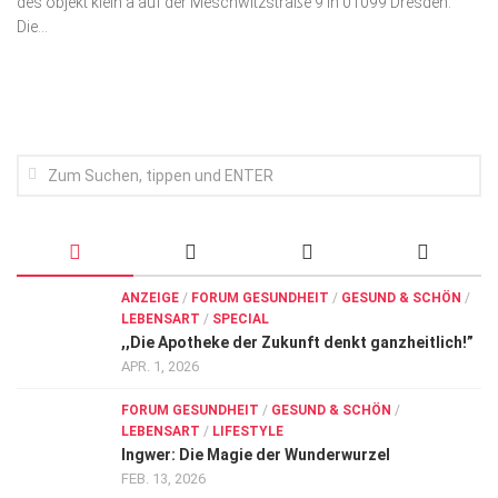
des objekt klein a auf der Meschwitzstraße 9 in 01099 Dresden.
Wirtschaft, Recht, Finanzen
Die...
Zahn, Mund, Kiefer
Forum Gesundheit
Allgemein
Sehen
Innovationen
Kampf gegen Krebs
Hören
ANZEIGE
/
FORUM GESUNDHEIT
/
GESUND & SCHÖN
/
LEBENSART
/
SPECIAL
Lebensart
,,Die Apotheke der Zukunft denkt ganzheitlich!”
APR. 1, 2026
FORUM GESUNDHEIT
/
GESUND & SCHÖN
/
LEBENSART
/
LIFESTYLE
Ingwer: Die Magie der Wunderwurzel
FEB. 13, 2026