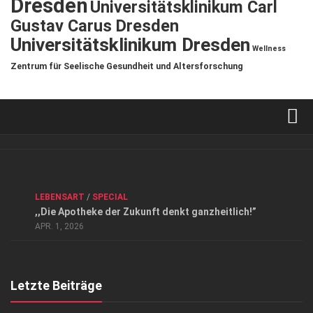
Dresden
Universitätsklinikum Carl
Gustav Carus Dresden
Universitätsklinikum Dresden
Wellness
Zentrum für Seelische Gesundheit und Altersforschung
Verkaufsstellen
Kontakt, Impressum und Rechtliche Angaben
ANZEIGE
/
FORUM GESUNDHEIT
/
GESUND & SCHÖN
/
LEBENSART
/
SPECIAL
Datenschutzerklärung
,,Die Apotheke der Zukunft denkt ganzheitlich!”
Top Magazin Dresden / Ostsachsen
APR. 1, 2026
Letzte Beiträge