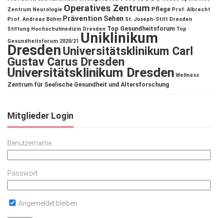
Operatives Zentrum
Pflege
Zentrum
Neurologie
Prof. Albrecht
Prävention
Sehen
Prof. Andreas Böhm
St. Joseph-Stift Dresden
Top Gesundheitsforum
Stiftung Hochschulmedizin Dresden
Top
Uniklinikum
Gesundheitsforum 2020/21
Dresden
Universitätsklinikum Carl
Gustav Carus Dresden
Universitätsklinikum Dresden
Wellness
Zentrum für Seelische Gesundheit und Altersforschung
Mitglieder Login
Benutzername
Passwort
Angemeldet bleiben