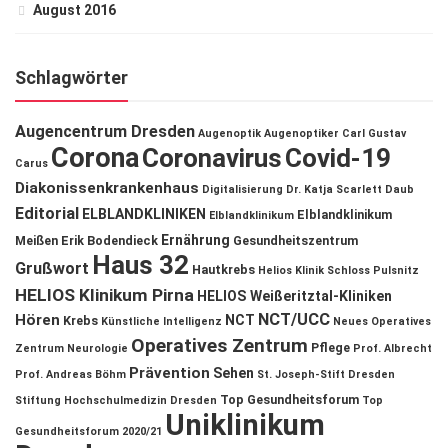
August 2016
Schlagwörter
Augencentrum Dresden
Augenoptik
Augenoptiker
Carl Gustav
Corona
Coronavirus
Covid-19
Carus
Diakonissenkrankenhaus
Digitalisierung
Dr. Katja Scarlett Daub
Editorial
ELBLANDKLINIKEN
Elblandklinikum
Elblandklinikum
Ernährung
Meißen
Erik Bodendieck
Gesundheitszentrum
Haus 32
Grußwort
Hautkrebs
Helios Klinik Schloss Pulsnitz
HELIOS Klinikum Pirna
HELIOS Weißeritztal-Kliniken
NCT/UCC
Hören
NCT
Krebs
Künstliche Intelligenz
Neues Operatives
Operatives Zentrum
Pflege
Zentrum
Neurologie
Prof. Albrecht
Prävention
Sehen
Prof. Andreas Böhm
St. Joseph-Stift Dresden
Top Gesundheitsforum
Stiftung Hochschulmedizin Dresden
Top
Uniklinikum
Gesundheitsforum 2020/21