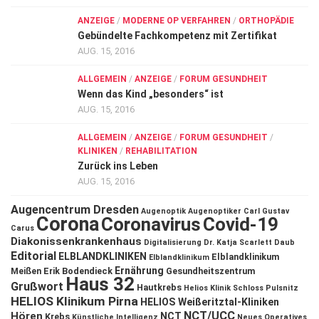
ANZEIGE
/
MODERNE OP VERFAHREN
/
ORTHOPÄDIE
Gebündelte Fachkompetenz mit Zertifikat
AUG. 15, 2016
ALLGEMEIN
/
ANZEIGE
/
FORUM GESUNDHEIT
Wenn das Kind „besonders“ ist
AUG. 15, 2016
ALLGEMEIN
/
ANZEIGE
/
FORUM GESUNDHEIT
/
KLINIKEN
/
REHABILITATION
Zurück ins Leben
AUG. 15, 2016
Augencentrum Dresden
Augenoptik
Augenoptiker
Carl Gustav
Corona
Coronavirus
Covid-19
Carus
Diakonissenkrankenhaus
Digitalisierung
Dr. Katja Scarlett Daub
Editorial
ELBLANDKLINIKEN
Elblandklinikum
Elblandklinikum
Ernährung
Meißen
Erik Bodendieck
Gesundheitszentrum
Haus 32
Grußwort
Hautkrebs
Helios Klinik Schloss Pulsnitz
HELIOS Klinikum Pirna
HELIOS Weißeritztal-Kliniken
NCT/UCC
Hören
NCT
Krebs
Künstliche Intelligenz
Neues Operatives