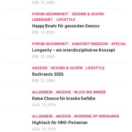
FEB. 13, 2026
FORUM GESUNDHEIT
/
GESUND & SCHÖN
/
LEBENSART
/
LIFESTYLE
Happy Bowls für gesunden Genuss
FEB. 13, 2026
FORUM GESUNDHEIT
/
GANZHEITSMEDIZIN
/
SPECIAL
Longevity – ein interdisziplinäres Konzept
FEB. 13, 2026
ANZEIGE
/
GESUND & SCHÖN
/
LIFESTYLE
Badtrends 2026
FEB. 13, 2026
ALLGEMEIN
/
ANZEIGE
/
BLICK INS INNERE
Keine Chance für kranke Gefäße
AUG. 15, 2016
ALLGEMEIN
/
ANZEIGE
/
MODERNE OP VERFAHREN
Hightech für HNO-Patienten
AUG. 15, 2016