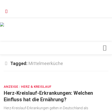
Verkaufsstellen
Kontakt, Impressum und Rechtliche Angaben
Datenschutzerklärung
Top Magazin Dresden / Ostsachsen
Blick ins Innere
Tagged:
Mittelmeerküche
Forschung
SEP. 4, 2016
Herz & Kreislauf
ANZEIGE
Orthopädie
/
HERZ & KREISLAUF
Herz-Kreislauf-Erkrankungen: Welchen
Schönheit & Wohlbefinden
Einfluss hat die Ernährung?
Special
Herz-Kreislauf-Erkrankungen gelten in Deutschland als