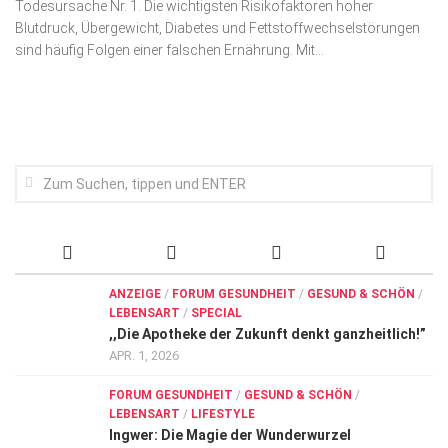
Todesursache Nr. 1. Die wich­tigs­ten Risikofaktoren hoher
Wirtschaft, Recht, Finanzen
Blutdruck, Übergewicht, Diabetes und Fettstoffwechselstörungen
Zahn, Mund, Kiefer
sind häufig Folgen einer falschen Ernährung. Mit...
Forum Gesundheit
Allgemein
Sehen
Innovationen
Kampf gegen Krebs
Hören
ANZEIGE
/
FORUM GESUNDHEIT
/
GESUND & SCHÖN
/
Lebensart
LEBENSART
/
SPECIAL
,,Die Apotheke der Zukunft denkt ganzheitlich!”
APR. 1, 2026
FORUM GESUNDHEIT
/
GESUND & SCHÖN
/
LEBENSART
/
LIFESTYLE
Ingwer: Die Magie der Wunderwurzel