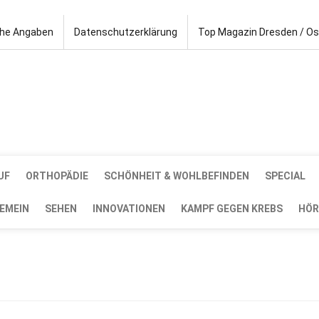
che Angaben
Datenschutzerklärung
Top Magazin Dresden / O
UF
ORTHOPÄDIE
SCHÖNHEIT & WOHLBEFINDEN
SPECIAL
EMEIN
SEHEN
INNOVATIONEN
KAMPF GEGEN KREBS
HÖR