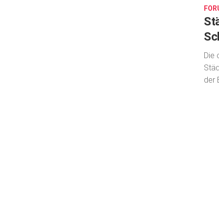
FOR
St
Sc
Die 
Städ
der 