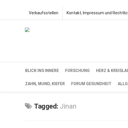
Verkaufsstellen
Kontakt, Impressum und Rechtli
BLICK INS INNERE
FORSCHUNG
HERZ & KREISLA
ZAHN, MUND, KIEFER
FORUM GESUNDHEIT
ALLG
Tagged:
Jinan
JUNI
22,
2020