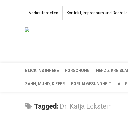
Verkaufsstellen
Kontakt, Impressum und Rechtli
BLICK INS INNERE
FORSCHUNG
HERZ & KREISLA
ZAHN, MUND, KIEFER
FORUM GESUNDHEIT
ALLG
Tagged:
Dr. Katja Eckstein
OKT.
18,
2023