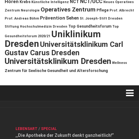
NCT/UCC
Hören
NCT
Krebs
Künstliche Intelligenz
Neues Operatives
Operatives Zentrum
Pflege
Zentrum
Neurologie
Prof. Albrecht
Prävention
Sehen
Prof. Andreas Böhm
St. Joseph-Stift Dresden
Top Gesundheitsforum
Stiftung Hochschulmedizin Dresden
Top
Uniklinikum
Gesundheitsforum 2020/21
Dresden
Universitätsklinikum Carl
Gustav Carus Dresden
Universitätsklinikum Dresden
Wellness
Zentrum für Seelische Gesundheit und Altersforschung
Verkaufsstellen
Kontakt, Impressum und Rechtliche Angaben
ANZEIGE
/
FORUM GESUNDHEIT
/
GESUND & SCHÖN
/
LEBENSART
/
SPECIAL
Datenschutzerklärung
,,Die Apotheke der Zukunft denkt ganzheitlich!”