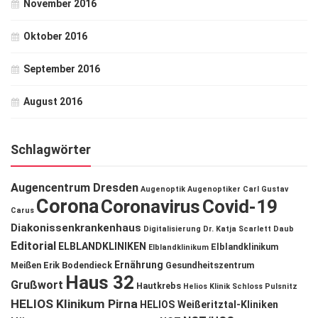
November 2016
Oktober 2016
September 2016
August 2016
Schlagwörter
Augencentrum Dresden
Augenoptik
Augenoptiker
Carl Gustav
Corona
Coronavirus
Covid-19
Carus
Diakonissenkrankenhaus
Digitalisierung
Dr. Katja Scarlett Daub
Editorial
ELBLANDKLINIKEN
Elblandklinikum
Elblandklinikum
Ernährung
Meißen
Erik Bodendieck
Gesundheitszentrum
Haus 32
Grußwort
Hautkrebs
Helios Klinik Schloss Pulsnitz
HELIOS Klinikum Pirna
HELIOS Weißeritztal-Kliniken