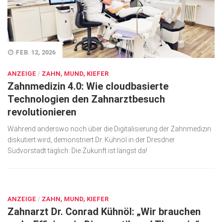
Wirtschaft, Recht, Finanzen
Zahn, Mund, Kiefer
Forum Gesundheit
FEB. 12, 2026
Allgemein
ANZEIGE
/
ZAHN, MUND, KIEFER
Zahnmedizin 4.0: Wie cloudbasierte
Sehen
Technologien den Zahnarztbesuch
Innovationen
revolutionieren
Kampf gegen Krebs
Während anderswo noch über die Digitalisierung der Zahnmedizin
diskutiert wird, demonstriert Dr. Kühnöl in der Dresdner
Hören
Südvorstadt täglich: Die Zukunft ist längst da!
Lebensart
SEP. 15, 2023
ANZEIGE
/
ZAHN, MUND, KIEFER
Zahnarzt Dr. Conrad Kühnöl: „Wir brauchen