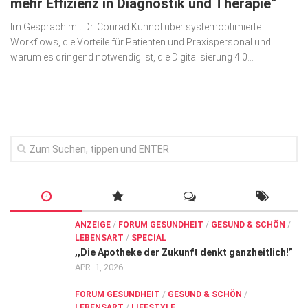
mehr Effizienz in Diagnostik und Therapie“
Im Gespräch mit Dr. Conrad Kühnöl über systemoptimierte
Workflows, die Vorteile für Patienten und Praxis­personal und
warum es dringend notwendig ist, die Digitalisie­rung 4.0...
ANZEIGE
/
FORUM GESUNDHEIT
/
GESUND & SCHÖN
/
LEBENSART
/
SPECIAL
,,Die Apotheke der Zukunft denkt ganzheitlich!”
APR. 1, 2026
FORUM GESUNDHEIT
/
GESUND & SCHÖN
/
LEBENSART
/
LIFESTYLE