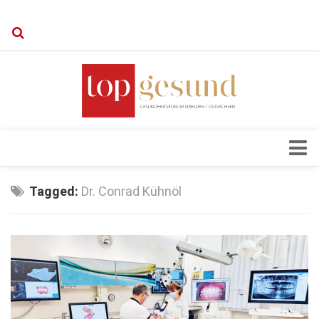
Verkaufsstellen
Kontakt, Impressum und Rechtliche Angaben
Datenschutzerklärung
Top Magazin Dresden / Ostsachsen
Blick ins Innere
Tagged:
Dr. Conrad Kühnöl
Forschung
Herz & Kreislauf
Orthopädie
Schönheit & Wohlbefinden
Special