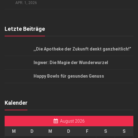
Top Magazin Dresden / Ostsachsen
APR. 1, 2026
Letzte Beiträge
,,Die Apotheke der Zukunft denkt ganzheitlich!”
Ingwer: Die Magie der Wunderwurzel
Happy Bowls für gesunden Genuss
Kalender
August 2026
M
D
M
D
F
S
S