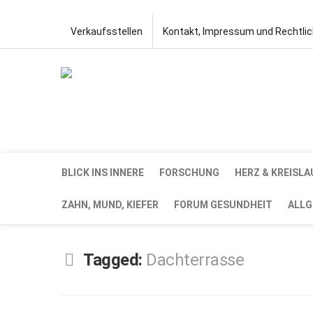
Verkaufsstellen
Kontakt, Impressum und Rechtli
BLICK INS INNERE
FORSCHUNG
HERZ & KREISLA
ZAHN, MUND, KIEFER
FORUM GESUNDHEIT
ALLG
Tagged:
Dachterrasse
SEP.
11,
2024