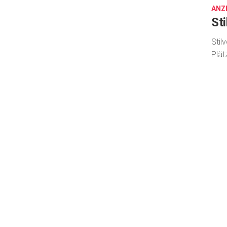
ANZ
St
Stil
Plät