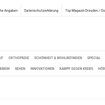
che Angaben
Datenschutzerklärung
Top Magazin Dresden / O
UF
ORTHOPÄDIE
SCHÖNHEIT & WOHLBEFINDEN
SPECIAL
EMEIN
SEHEN
INNOVATIONEN
KAMPF GEGEN KREBS
HÖR