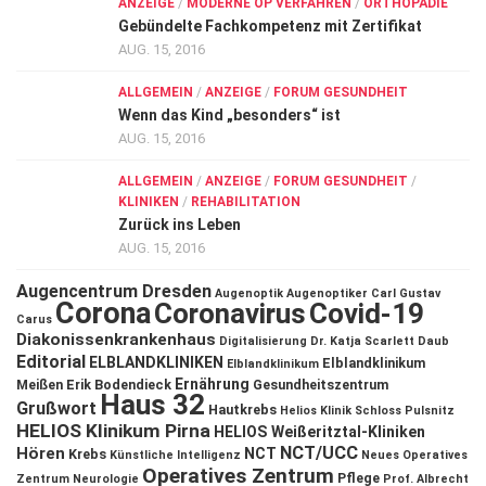
ANZEIGE
/
MODERNE OP VERFAHREN
/
ORTHOPÄDIE
Gebündelte Fachkompetenz mit Zertifikat
AUG. 15, 2016
ALLGEMEIN
/
ANZEIGE
/
FORUM GESUNDHEIT
Wenn das Kind „besonders“ ist
AUG. 15, 2016
ALLGEMEIN
/
ANZEIGE
/
FORUM GESUNDHEIT
/
KLINIKEN
/
REHABILITATION
Zurück ins Leben
AUG. 15, 2016
Augencentrum Dresden
Augenoptik
Augenoptiker
Carl Gustav
Corona
Coronavirus
Covid-19
Carus
Diakonissenkrankenhaus
Digitalisierung
Dr. Katja Scarlett Daub
Editorial
ELBLANDKLINIKEN
Elblandklinikum
Elblandklinikum
Ernährung
Meißen
Erik Bodendieck
Gesundheitszentrum
Haus 32
Grußwort
Hautkrebs
Helios Klinik Schloss Pulsnitz
HELIOS Klinikum Pirna
HELIOS Weißeritztal-Kliniken
NCT/UCC
Hören
NCT
Krebs
Künstliche Intelligenz
Neues Operatives
Operatives Zentrum
Pflege
Zentrum
Neurologie
Prof. Albrecht