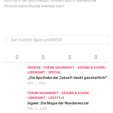
nicht nur in der Sportmedizin, sondern auch in ästhetischer
Wirtschaft, Recht, Finanzen
Hinsicht wahre Wunder bewirken kann.
Zahn, Mund, Kiefer
Forum Gesundheit
Allgemein
Sehen
Innovationen
Kampf gegen Krebs
Hören
ANZEIGE
/
FORUM GESUNDHEIT
/
GESUND & SCHÖN
/
LEBENSART
/
SPECIAL
Lebensart
,,Die Apotheke der Zukunft denkt ganzheitlich!”
APR. 1, 2026
FORUM GESUNDHEIT
/
GESUND & SCHÖN
/
LEBENSART
/
LIFESTYLE
Ingwer: Die Magie der Wunderwurzel
FEB. 13, 2026