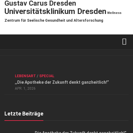
Gustav Carus Dresden
Universitätsklinikum Dresden
Wellness
Zentrum für Seelische Gesundheit und Altersforschung
Verkaufsstellen
Kontakt, Impressum und Rechtliche Angaben
ANZEIGE
/
FORUM GESUNDHEIT
/
GESUND & SCHÖN
/
LEBENSART
/
SPECIAL
Datenschutzerklärung
,,Die Apotheke der Zukunft denkt ganzheitlich!”
Top Magazin Dresden / Ostsachsen
APR. 1, 2026
Letzte Beiträge