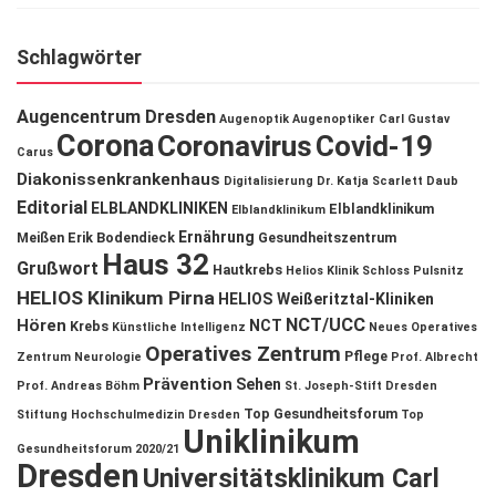
Schlagwörter
Augencentrum Dresden
Augenoptik
Augenoptiker
Carl Gustav
Corona
Coronavirus
Covid-19
Carus
Diakonissenkrankenhaus
Digitalisierung
Dr. Katja Scarlett Daub
Editorial
ELBLANDKLINIKEN
Elblandklinikum
Elblandklinikum
Ernährung
Meißen
Erik Bodendieck
Gesundheitszentrum
Haus 32
Grußwort
Hautkrebs
Helios Klinik Schloss Pulsnitz
HELIOS Klinikum Pirna
HELIOS Weißeritztal-Kliniken
NCT/UCC
Hören
NCT
Krebs
Künstliche Intelligenz
Neues Operatives
Operatives Zentrum
Pflege
Zentrum
Neurologie
Prof. Albrecht
Prävention
Sehen
Prof. Andreas Böhm
St. Joseph-Stift Dresden
Top Gesundheitsforum
Stiftung Hochschulmedizin Dresden
Top
Uniklinikum
Gesundheitsforum 2020/21
Dresden
Universitätsklinikum Carl