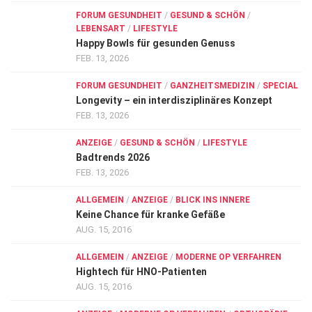
FORUM GESUNDHEIT
/
GESUND & SCHÖN
/
LEBENSART
/
LIFESTYLE
Happy Bowls für gesunden Genuss
FEB. 13, 2026
FORUM GESUNDHEIT
/
GANZHEITSMEDIZIN
/
SPECIAL
Longevity – ein interdisziplinäres Konzept
FEB. 13, 2026
ANZEIGE
/
GESUND & SCHÖN
/
LIFESTYLE
Badtrends 2026
FEB. 13, 2026
ALLGEMEIN
/
ANZEIGE
/
BLICK INS INNERE
Keine Chance für kranke Gefäße
AUG. 15, 2016
ALLGEMEIN
/
ANZEIGE
/
MODERNE OP VERFAHREN
Hightech für HNO-Patienten
AUG. 15, 2016