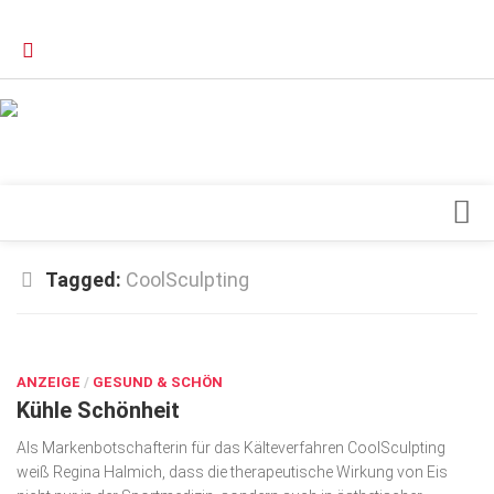
Verkaufsstellen
Kontakt, Impressum und Rechtliche Angaben
Datenschutzerklärung
Top Magazin Dresden / Ostsachsen
Blick ins Innere
Tagged:
CoolSculpting
Forschung
SEP. 8, 2021
Herz & Kreislauf
ANZEIGE
Orthopädie
/
GESUND & SCHÖN
Kühle Schönheit
Schönheit & Wohlbefinden
Als Markenbotschafterin für das Kälteverfahren CoolSculpting
Special
weiß Regina Halmich, dass die therapeutische Wirkung von Eis