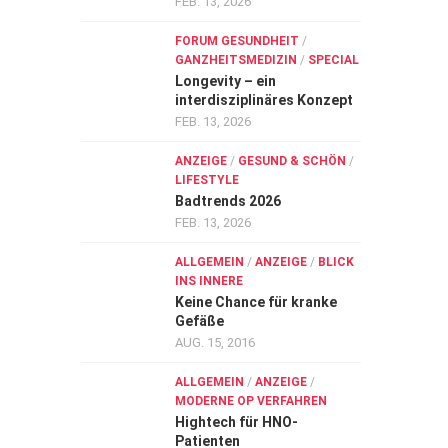
FEB. 13, 2026
FORUM GESUNDHEIT
/
GANZHEITSMEDIZIN
/
SPECIAL
Longevity – ein
interdisziplinäres Konzept
FEB. 13, 2026
ANZEIGE
/
GESUND & SCHÖN
/
LIFESTYLE
Badtrends 2026
FEB. 13, 2026
ALLGEMEIN
/
ANZEIGE
/
BLICK
INS INNERE
Keine Chance für kranke
Gefäße
AUG. 15, 2016
ALLGEMEIN
/
ANZEIGE
/
MODERNE OP VERFAHREN
Hightech für HNO-
Patienten