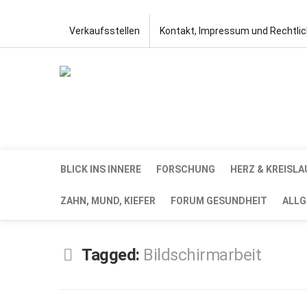
Verkaufsstellen
Kontakt, Impressum und Rechtli
BLICK INS INNERE
FORSCHUNG
HERZ & KREISLA
ZAHN, MUND, KIEFER
FORUM GESUNDHEIT
ALLG
Tagged:
Bildschirmarbeit
SEP.
6,
2021