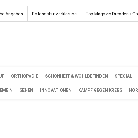
che Angaben
Datenschutzerklärung
Top Magazin Dresden / O
UF
ORTHOPÄDIE
SCHÖNHEIT & WOHLBEFINDEN
SPECIAL
EMEIN
SEHEN
INNOVATIONEN
KAMPF GEGEN KREBS
HÖR