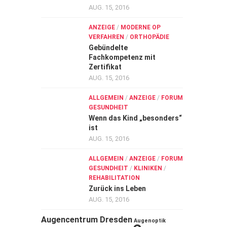
AUG. 15, 2016
ANZEIGE
/
MODERNE OP
VERFAHREN
/
ORTHOPÄDIE
Gebündelte
Fachkompetenz mit
Zertifikat
AUG. 15, 2016
ALLGEMEIN
/
ANZEIGE
/
FORUM
GESUNDHEIT
Wenn das Kind „besonders“
ist
AUG. 15, 2016
ALLGEMEIN
/
ANZEIGE
/
FORUM
GESUNDHEIT
/
KLINIKEN
/
REHABILITATION
Zurück ins Leben
AUG. 15, 2016
Augencentrum Dresden
Augenoptik