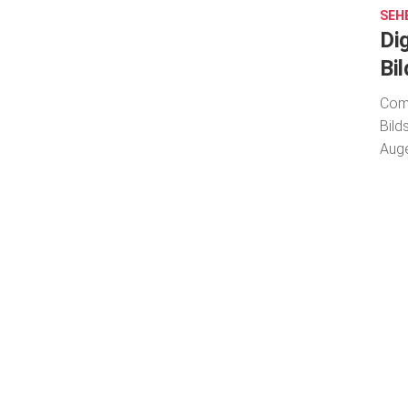
SEH
Di
Bi
Comp
Bild
Aug