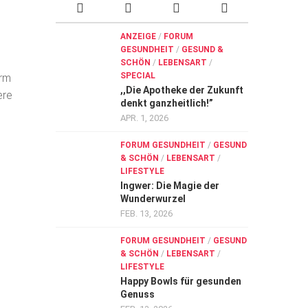
ANZEIGE
/
FORUM
GESUNDHEIT
/
GESUND &
SCHÖN
/
LEBENSART
/
SPECIAL
orm
,,Die Apotheke der Zukunft
ere
denkt ganzheitlich!”
APR. 1, 2026
FORUM GESUNDHEIT
/
GESUND
& SCHÖN
/
LEBENSART
/
LIFESTYLE
Ingwer: Die Magie der
Wunderwurzel
FEB. 13, 2026
FORUM GESUNDHEIT
/
GESUND
& SCHÖN
/
LEBENSART
/
LIFESTYLE
Happy Bowls für gesunden
Genuss