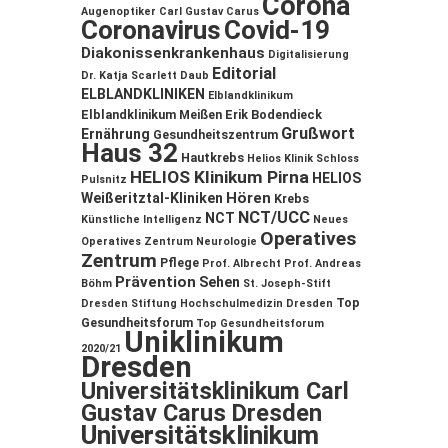
Corona
Augenoptiker
Carl Gustav Carus
Coronavirus
Covid-19
Diakonissenkrankenhaus
Digitalisierung
Editorial
Dr. Katja Scarlett Daub
ELBLANDKLINIKEN
Elblandklinikum
Elblandklinikum Meißen
Erik Bodendieck
Grußwort
Ernährung
Gesundheitszentrum
Haus 32
Hautkrebs
Helios Klinik Schloss
HELIOS Klinikum Pirna
HELIOS
Pulsnitz
Hören
Weißeritztal-Kliniken
Krebs
NCT/UCC
NCT
Künstliche Intelligenz
Neues
Operatives
Operatives Zentrum
Neurologie
Zentrum
Pflege
Prof. Albrecht
Prof. Andreas
Prävention
Sehen
Böhm
St. Joseph-Stift
Top
Dresden
Stiftung Hochschulmedizin Dresden
Gesundheitsforum
Top Gesundheitsforum
Uniklinikum
2020/21
Dresden
Universitätsklinikum Carl
Gustav Carus Dresden
Universitätsklinikum