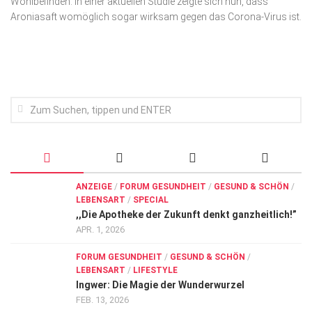
Wohlbefinden. In einer aktuellen Studie zeigte sich nun, dass
Wirtschaft, Recht, Finanzen
Aroniasaft womöglich sogar wirksam gegen das Corona-Virus ist.
Zahn, Mund, Kiefer
Forum Gesundheit
Allgemein
Sehen
Innovationen
Kampf gegen Krebs
Hören
ANZEIGE
/
FORUM GESUNDHEIT
/
GESUND & SCHÖN
/
LEBENSART
/
SPECIAL
Lebensart
,,Die Apotheke der Zukunft denkt ganzheitlich!”
APR. 1, 2026
FORUM GESUNDHEIT
/
GESUND & SCHÖN
/
LEBENSART
/
LIFESTYLE
Ingwer: Die Magie der Wunderwurzel
FEB. 13, 2026