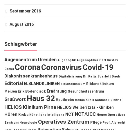
September 2016
August 2016
Schlagwörter
Augencentrum Dresden
Augenoptik
Augenoptiker
Carl Gustav
Corona
Coronavirus
Covid-19
Carus
Diakonissenkrankenhaus
Digitalisierung
Dr. Katja Scarlett Daub
Editorial
ELBLANDKLINIKEN
Elblandklinikum
Elblandklinikum
Ernährung
Meißen
Erik Bodendieck
Gesundheitszentrum
Haus 32
Grußwort
Hautkrebs
Helios Klinik Schloss Pulsnitz
HELIOS Klinikum Pirna
HELIOS Weißeritztal-Kliniken
NCT/UCC
Hören
NCT
Krebs
Künstliche Intelligenz
Neues Operatives
Operatives Zentrum
Pflege
Zentrum
Neurologie
Prof. Albrecht
Prävention
Sehen