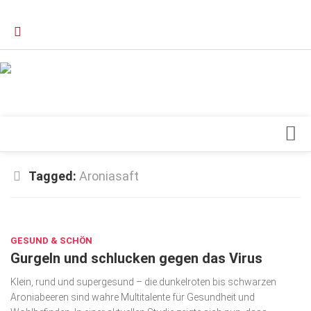
Verkaufsstellen
Kontakt, Impressum und Rechtliche Angaben
Datenschutzerklärung
Top Magazin Dresden / Ostsachsen
Blick ins Innere
Tagged:
Aroniasaft
Forschung
SEP. 8, 2021
Herz & Kreislauf
GESUND & SCHÖN
Orthopädie
Gurgeln und schlucken gegen das Virus
Schönheit & Wohlbefinden
Klein, rund und supergesund – die dunkelroten bis schwarzen
Special
Aroniabeeren sind wahre Multitalente für Gesundheit und