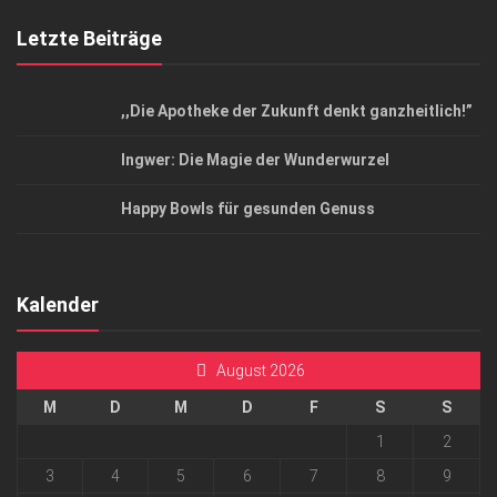
Letzte Beiträge
,,Die Apotheke der Zukunft denkt ganzheitlich!”
Ingwer: Die Magie der Wunderwurzel
Happy Bowls für gesunden Genuss
Kalender
August 2026
M
D
M
D
F
S
S
1
2
3
4
5
6
7
8
9