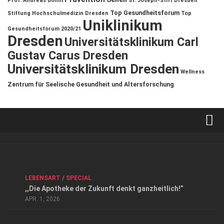
Prof. Andreas Böhm
St. Joseph-Stift Dresden
Top Gesundheitsforum
Stiftung Hochschulmedizin Dresden
Top
Uniklinikum
Gesundheitsforum 2020/21
Dresden
Universitätsklinikum Carl
Gustav Carus Dresden
Universitätsklinikum Dresden
Wellness
Zentrum für Seelische Gesundheit und Altersforschung
Verkaufsstellen
Kontakt, Impressum und Rechtliche Angaben
ANZEIGE
/
FORUM GESUNDHEIT
/
GESUND & SCHÖN
/
LEBENSART
/
SPECIAL
Datenschutzerklärung
,,Die Apotheke der Zukunft denkt ganzheitlich!”
Top Magazin Dresden / Ostsachsen
APR. 1, 2026