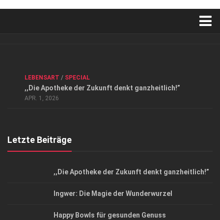
Verkaufsstellen
Kontakt, Impressum und Rechtliche Angaben
ANZEIGE
/
FORUM GESUNDHEIT
/
GESUND & SCHÖN
/
LEBENSART
/
SPECIAL
Datenschutzerklärung
,,Die Apotheke der Zukunft denkt ganzheitlich!”
Top Magazin Dresden / Ostsachsen
APR. 1, 2026
Letzte Beiträge
,,Die Apotheke der Zukunft denkt ganzheitlich!”
Ingwer: Die Magie der Wunderwurzel
Happy Bowls für gesunden Genuss