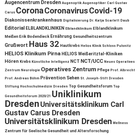
Augencentrum Dresden
Augenoptik
Augenoptiker
Carl Gustav
Corona
Coronavirus
Covid-19
Carus
Diakonissenkrankenhaus
Digitalisierung
Dr. Katja Scarlett Daub
Editorial
ELBLANDKLINIKEN
Elblandklinikum
Elblandklinikum
Ernährung
Meißen
Erik Bodendieck
Gesundheitszentrum
Haus 32
Grußwort
Hautkrebs
Helios Klinik Schloss Pulsnitz
HELIOS Klinikum Pirna
HELIOS Weißeritztal-Kliniken
NCT/UCC
Hören
NCT
Krebs
Künstliche Intelligenz
Neues Operatives
Operatives Zentrum
Pflege
Zentrum
Neurologie
Prof. Albrecht
Prävention
Sehen
Prof. Andreas Böhm
St. Joseph-Stift Dresden
Top Gesundheitsforum
Stiftung Hochschulmedizin Dresden
Top
Uniklinikum
Gesundheitsforum 2020/21
Dresden
Universitätsklinikum Carl
Gustav Carus Dresden
Universitätsklinikum Dresden
Wellness
Zentrum für Seelische Gesundheit und Altersforschung