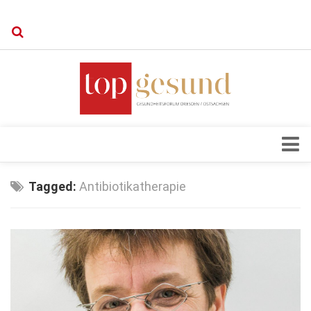
Verkaufsstellen
Kontakt, Impressum und Rechtliche Angaben
Datenschutzerklärung
Top Magazin Dresden / Ostsachsen
Blick ins Innere
Tagged:
Antibiotikatherapie
Forschung
Herz & Kreislauf
Orthopädie
Schönheit & Wohlbefinden
Special