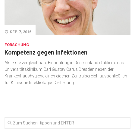
Wirtschaft, Recht, Finanzen
Zahn, Mund, Kiefer
Forum Gesundheit
SEP. 7, 2016
Allgemein
FORSCHUNG
Kompetenz gegen Infektionen
Sehen
Als erste vergleichbare Einrichtung in Deutschland etablierte das
Innovationen
Universitätsklinikum Carl Gustav Carus Dresden neben der
Kampf gegen Krebs
Krankenhaushygiene einen eigenen Zentralbereich ausschließlich
für Klinische Infek­tiolo­gie. Die Leitung...
Hören
Lebensart