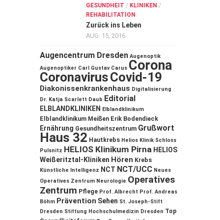
GESUNDHEIT
/
KLINIKEN
/
REHABILITATION
Zurück ins Leben
AUG. 15, 2016
Augencentrum Dresden
Augenoptik
Corona
Augenoptiker
Carl Gustav Carus
Coronavirus
Covid-19
Diakonissenkrankenhaus
Digitalisierung
Editorial
Dr. Katja Scarlett Daub
ELBLANDKLINIKEN
Elblandklinikum
Elblandklinikum Meißen
Erik Bodendieck
Grußwort
Ernährung
Gesundheitszentrum
Haus 32
Hautkrebs
Helios Klinik Schloss
HELIOS Klinikum Pirna
HELIOS
Pulsnitz
Hören
Weißeritztal-Kliniken
Krebs
NCT/UCC
NCT
Künstliche Intelligenz
Neues
Operatives
Operatives Zentrum
Neurologie
Zentrum
Pflege
Prof. Albrecht
Prof. Andreas
Prävention
Sehen
Böhm
St. Joseph-Stift
Top
Dresden
Stiftung Hochschulmedizin Dresden