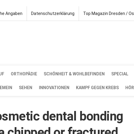
che Angaben
Datenschutzerklärung
Top Magazin Dresden / O
UF
ORTHOPÄDIE
SCHÖNHEIT & WOHLBEFINDEN
SPECIAL
EMEIN
SEHEN
INNOVATIONEN
KAMPF GEGEN KREBS
HÖR
osmetic dental bonding
a chipped or fractured