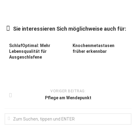
Wirtschaft, Recht, Finanzen
Zahn, Mund, Kiefer
Forum Gesundheit
Sie interessieren Sich möglichweise auch für:
Allgemein
SchlafOptimal: Mehr
Knochenmetastasen
Sehen
Lebensqualität für
früher erkennbar
Ausgeschlafene
Innovationen
Kampf gegen Krebs
Hören
VORIGER BEITRAG:
Lebensart
Pflege am Wendepunkt