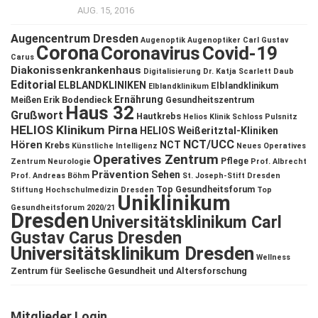
AUG. 15, 2016
Augencentrum Dresden
Augenoptik
Augenoptiker
Carl Gustav
Corona
Coronavirus
Covid-19
Carus
Diakonissenkrankenhaus
Digitalisierung
Dr. Katja Scarlett Daub
Editorial
ELBLANDKLINIKEN
Elblandklinikum
Elblandklinikum
Ernährung
Meißen
Erik Bodendieck
Gesundheitszentrum
Haus 32
Grußwort
Hautkrebs
Helios Klinik Schloss Pulsnitz
HELIOS Klinikum Pirna
HELIOS Weißeritztal-Kliniken
NCT/UCC
Hören
NCT
Krebs
Künstliche Intelligenz
Neues Operatives
Operatives Zentrum
Pflege
Zentrum
Neurologie
Prof. Albrecht
Prävention
Sehen
Prof. Andreas Böhm
St. Joseph-Stift Dresden
Top Gesundheitsforum
Stiftung Hochschulmedizin Dresden
Top
Uniklinikum
Gesundheitsforum 2020/21
Dresden
Universitätsklinikum Carl
Gustav Carus Dresden
Universitätsklinikum Dresden
Wellness
Zentrum für Seelische Gesundheit und Altersforschung
Mitglieder Login