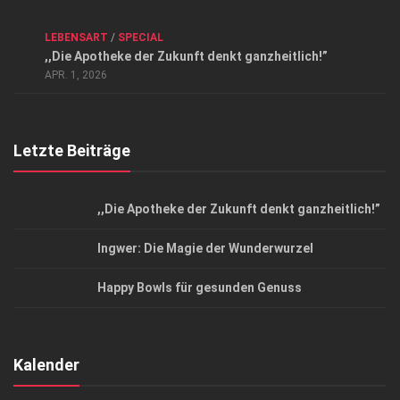
Kontakt, Impressum und Rechtliche Angaben
ANZEIGE
/
FORUM GESUNDHEIT
/
GESUND & SCHÖN
/
LEBENSART
/
SPECIAL
Datenschutzerklärung
,,Die Apotheke der Zukunft denkt ganzheitlich!”
Top Magazin Dresden / Ostsachsen
APR. 1, 2026
Letzte Beiträge
,,Die Apotheke der Zukunft denkt ganzheitlich!”
Ingwer: Die Magie der Wunderwurzel
Happy Bowls für gesunden Genuss
Kalender