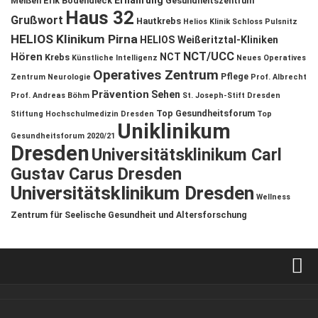
Ernährung
Meißen
Erik Bodendieck
Gesundheitszentrum
Haus 32
Grußwort
Hautkrebs
Helios Klinik Schloss Pulsnitz
HELIOS Klinikum Pirna
HELIOS Weißeritztal-Kliniken
NCT/UCC
Hören
NCT
Krebs
Künstliche Intelligenz
Neues Operatives
Operatives Zentrum
Pflege
Zentrum
Neurologie
Prof. Albrecht
Prävention
Sehen
Prof. Andreas Böhm
St. Joseph-Stift Dresden
Top Gesundheitsforum
Stiftung Hochschulmedizin Dresden
Top
Uniklinikum
Gesundheitsforum 2020/21
Dresden
Universitätsklinikum Carl
Gustav Carus Dresden
Universitätsklinikum Dresden
Wellness
Zentrum für Seelische Gesundheit und Altersforschung
Verkaufsstellen