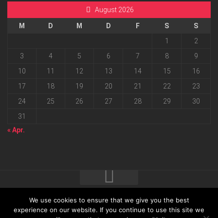
August 2026
M
D
M
D
F
S
S
1
2
3
4
5
6
7
8
9
10
11
12
13
14
15
16
17
18
19
20
21
22
23
24
25
26
27
28
29
30
31
« Apr.
We use cookies to ensure that we give you the best
2026 progressmedia Verlag & Werbeagentur GmbH • Bautzner
experience on our website. If you continue to use this site we