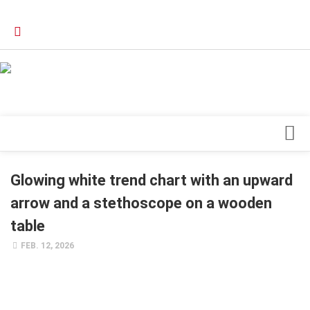
Verkaufsstellen
Kontakt, Impressum und Rechtliche Angaben
Datenschutzerklärung
Top Magazin Dresden / Ostsachsen
Blick ins Innere
Glowing white trend chart with an upward
Forschung
arrow and a stethoscope on a wooden
Herz & Kreislauf
table
Orthopädie
FEB. 12, 2026
Schönheit & Wohlbefinden
Special