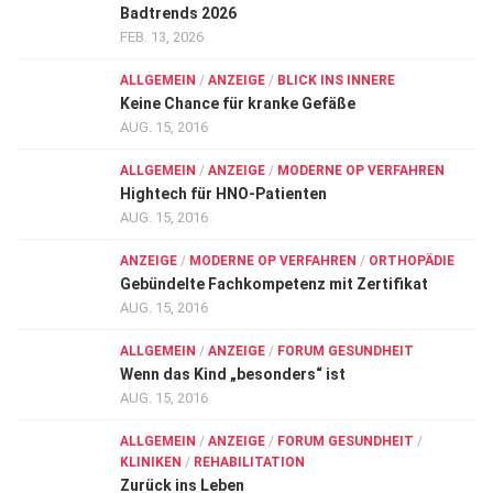
Badtrends 2026
FEB. 13, 2026
ALLGEMEIN
/
ANZEIGE
/
BLICK INS INNERE
Keine Chance für kranke Gefäße
AUG. 15, 2016
ALLGEMEIN
/
ANZEIGE
/
MODERNE OP VERFAHREN
Hightech für HNO-Patienten
AUG. 15, 2016
ANZEIGE
/
MODERNE OP VERFAHREN
/
ORTHOPÄDIE
Gebündelte Fachkompetenz mit Zertifikat
AUG. 15, 2016
ALLGEMEIN
/
ANZEIGE
/
FORUM GESUNDHEIT
Wenn das Kind „besonders“ ist
AUG. 15, 2016
ALLGEMEIN
/
ANZEIGE
/
FORUM GESUNDHEIT
/
KLINIKEN
/
REHABILITATION
Zurück ins Leben