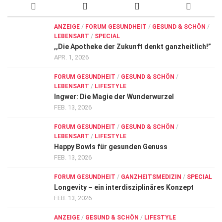
ANZEIGE
/
FORUM GESUNDHEIT
/
GESUND & SCHÖN
/
LEBENSART
/
SPECIAL
,,Die Apotheke der Zukunft denkt ganzheitlich!”
APR. 1, 2026
FORUM GESUNDHEIT
/
GESUND & SCHÖN
/
LEBENSART
/
LIFESTYLE
Ingwer: Die Magie der Wunderwurzel
FEB. 13, 2026
FORUM GESUNDHEIT
/
GESUND & SCHÖN
/
LEBENSART
/
LIFESTYLE
Happy Bowls für gesunden Genuss
FEB. 13, 2026
FORUM GESUNDHEIT
/
GANZHEITSMEDIZIN
/
SPECIAL
Longevity – ein interdisziplinäres Konzept
FEB. 13, 2026
ANZEIGE
/
GESUND & SCHÖN
/
LIFESTYLE