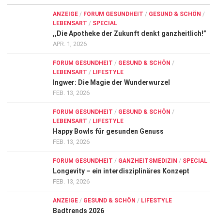
ANZEIGE
/
FORUM GESUNDHEIT
/
GESUND & SCHÖN
/
LEBENSART
/
SPECIAL
,,Die Apotheke der Zukunft denkt ganzheitlich!”
APR. 1, 2026
FORUM GESUNDHEIT
/
GESUND & SCHÖN
/
LEBENSART
/
LIFESTYLE
Ingwer: Die Magie der Wunderwurzel
FEB. 13, 2026
FORUM GESUNDHEIT
/
GESUND & SCHÖN
/
LEBENSART
/
LIFESTYLE
Happy Bowls für gesunden Genuss
FEB. 13, 2026
FORUM GESUNDHEIT
/
GANZHEITSMEDIZIN
/
SPECIAL
Longevity – ein interdisziplinäres Konzept
FEB. 13, 2026
ANZEIGE
/
GESUND & SCHÖN
/
LIFESTYLE
Badtrends 2026