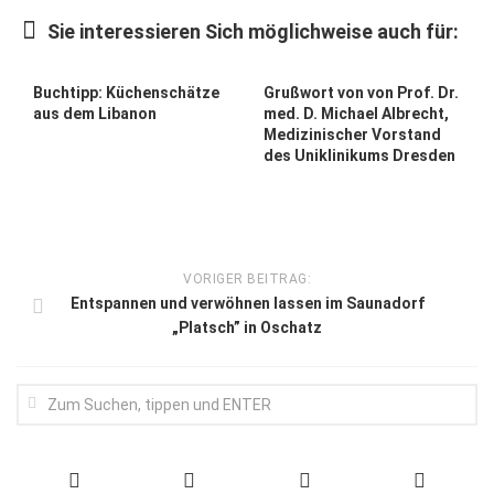
Wirtschaft, Recht, Finanzen
Sie interessieren Sich möglichweise auch für:
Zahn, Mund, Kiefer
Forum Gesundheit
Buchtipp: Küchenschätze
Grußwort von von Prof. Dr.
aus dem Libanon
med. D. Michael Albrecht,
Allgemein
Medizinischer Vorstand
des Uniklinikums Dresden
Sehen
Innovationen
Kampf gegen Krebs
VORIGER BEITRAG:
Hören
Entspannen und verwöhnen lassen im Saunadorf
„Platsch” in Oschatz
Lebensart