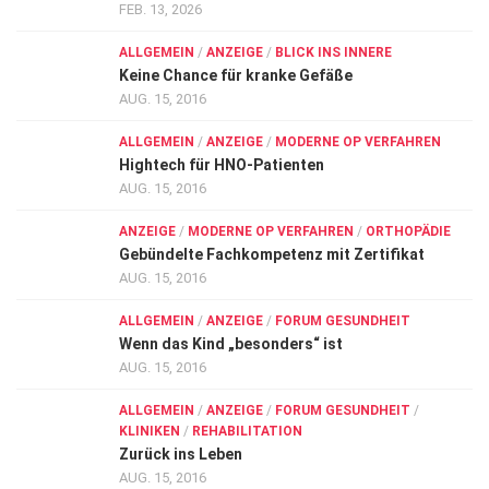
FEB. 13, 2026
ALLGEMEIN
/
ANZEIGE
/
BLICK INS INNERE
Keine Chance für kranke Gefäße
AUG. 15, 2016
ALLGEMEIN
/
ANZEIGE
/
MODERNE OP VERFAHREN
Hightech für HNO-Patienten
AUG. 15, 2016
ANZEIGE
/
MODERNE OP VERFAHREN
/
ORTHOPÄDIE
Gebündelte Fachkompetenz mit Zertifikat
AUG. 15, 2016
ALLGEMEIN
/
ANZEIGE
/
FORUM GESUNDHEIT
Wenn das Kind „besonders“ ist
AUG. 15, 2016
ALLGEMEIN
/
ANZEIGE
/
FORUM GESUNDHEIT
/
KLINIKEN
/
REHABILITATION
Zurück ins Leben
AUG. 15, 2016