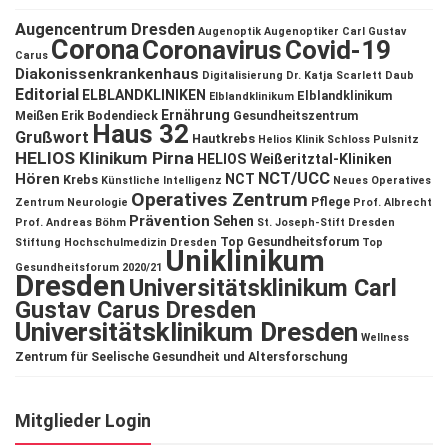
Augencentrum Dresden
Augenoptik
Augenoptiker
Carl Gustav
Corona
Coronavirus
Covid-19
Carus
Diakonissenkrankenhaus
Digitalisierung
Dr. Katja Scarlett Daub
Editorial
ELBLANDKLINIKEN
Elblandklinikum
Elblandklinikum
Ernährung
Meißen
Erik Bodendieck
Gesundheitszentrum
Haus 32
Grußwort
Hautkrebs
Helios Klinik Schloss Pulsnitz
HELIOS Klinikum Pirna
HELIOS Weißeritztal-Kliniken
NCT/UCC
Hören
NCT
Krebs
Künstliche Intelligenz
Neues Operatives
Operatives Zentrum
Pflege
Zentrum
Neurologie
Prof. Albrecht
Prävention
Sehen
Prof. Andreas Böhm
St. Joseph-Stift Dresden
Top Gesundheitsforum
Stiftung Hochschulmedizin Dresden
Top
Uniklinikum
Gesundheitsforum 2020/21
Dresden
Universitätsklinikum Carl
Gustav Carus Dresden
Universitätsklinikum Dresden
Wellness
Zentrum für Seelische Gesundheit und Altersforschung
Mitglieder Login