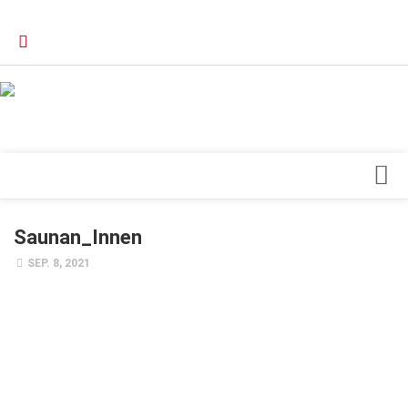
Verkaufsstellen
Kontakt, Impressum und Rechtliche Angaben
Datenschutzerklärung
Top Magazin Dresden / Ostsachsen
Blick ins Innere
Saunan_Innen
Forschung
SEP. 8, 2021
Herz & Kreislauf
Orthopädie
Schönheit & Wohlbefinden
Special