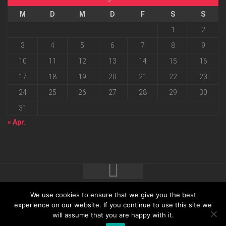
M
D
M
D
F
S
S
1
2
3
4
5
6
7
8
9
10
11
12
13
14
15
16
17
18
19
20
21
22
23
24
25
26
27
28
29
30
31
« Apr.
We use cookies to ensure that we give you the best
2026 progressmedia Verlag & Werbeagentur GmbH • Bautzner
experience on our website. If you continue to use this site we
will assume that you are happy with it.
Landstraße 62 • 01324 Dresden