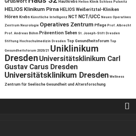
Haus 32
Grußwort
Hautkrebs
Helios Klinik Schloss Pulsnitz
HELIOS Klinikum Pirna
HELIOS Weißeritztal-Kliniken
NCT/UCC
Hören
NCT
Krebs
Künstliche Intelligenz
Neues Operatives
Operatives Zentrum
Pflege
Zentrum
Neurologie
Prof. Albrecht
Prävention
Sehen
Prof. Andreas Böhm
St. Joseph-Stift Dresden
Top Gesundheitsforum
Stiftung Hochschulmedizin Dresden
Top
Uniklinikum
Gesundheitsforum 2020/21
Dresden
Universitätsklinikum Carl
Gustav Carus Dresden
Universitätsklinikum Dresden
Wellness
Zentrum für Seelische Gesundheit und Altersforschung
Verkaufsstellen
Kontakt, Impressum und Rechtliche Angaben
ANZEIGE
/
FORUM GESUNDHEIT
/
GESUND & SCHÖN
/