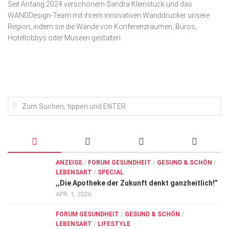
Seit Anfang 2024 verschönern Sandra Kleinstück und das
Wirtschaft, Recht, Finanzen
WANDDesign-Team mit ihrem innovativen Wanddrucker unsere
Zahn, Mund, Kiefer
Region, indem sie die Wände von Konferenzräumen, Büros,
Hotellobbys oder Museen gestalten.
Forum Gesundheit
Allgemein
Sehen
Innovationen
Kampf gegen Krebs
Hören
Lebensart
ANZEIGE
/
FORUM GESUNDHEIT
/
GESUND & SCHÖN
/
LEBENSART
/
SPECIAL
,,Die Apotheke der Zukunft denkt ganzheitlich!”
APR. 1, 2026
FORUM GESUNDHEIT
/
GESUND & SCHÖN
/
LEBENSART
/
LIFESTYLE