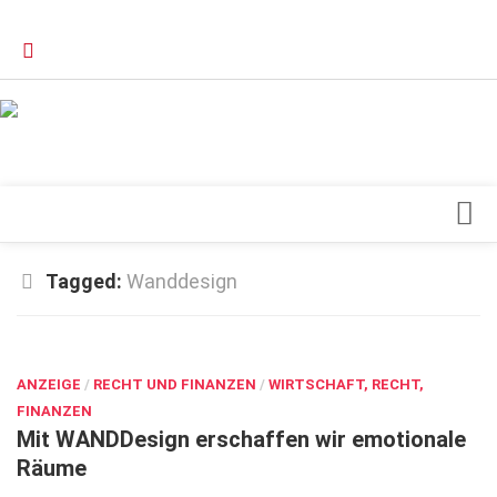
Verkaufsstellen
Kontakt, Impressum und Rechtliche Angaben
Datenschutzerklärung
Top Magazin Dresden / Ostsachsen
Blick ins Innere
Tagged:
Wanddesign
Forschung
SEP. 9, 2024
Herz & Kreislauf
ANZEIGE
Orthopädie
/
RECHT UND FINANZEN
/
WIRTSCHAFT, RECHT,
FINANZEN
Schönheit & Wohlbefinden
Mit WANDDesign erschaffen wir emotionale
Räume
Special