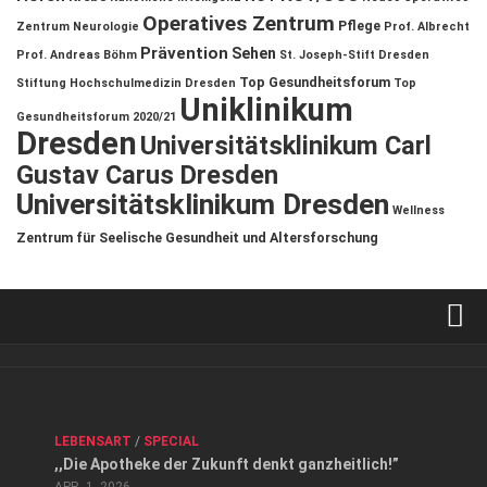
Operatives Zentrum
Pflege
Zentrum
Neurologie
Prof. Albrecht
Prävention
Sehen
Prof. Andreas Böhm
St. Joseph-Stift Dresden
Top Gesundheitsforum
Stiftung Hochschulmedizin Dresden
Top
Uniklinikum
Gesundheitsforum 2020/21
Dresden
Universitätsklinikum Carl
Gustav Carus Dresden
Universitätsklinikum Dresden
Wellness
Zentrum für Seelische Gesundheit und Altersforschung
Verkaufsstellen
Kontakt, Impressum und Rechtliche Angaben
ANZEIGE
/
FORUM GESUNDHEIT
/
GESUND & SCHÖN
/
LEBENSART
/
SPECIAL
Datenschutzerklärung
,,Die Apotheke der Zukunft denkt ganzheitlich!”
Top Magazin Dresden / Ostsachsen