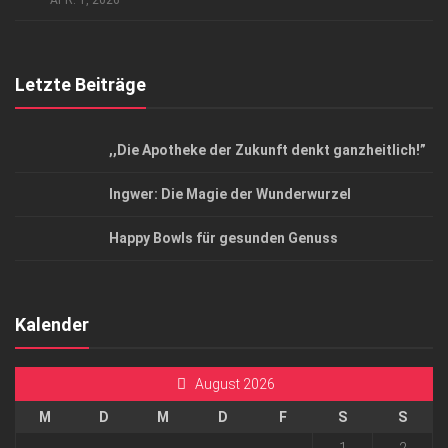
APR. 1, 2026
Letzte Beiträge
,,Die Apotheke der Zukunft denkt ganzheitlich!”
Ingwer: Die Magie der Wunderwurzel
Happy Bowls für gesunden Genuss
Kalender
August 2026
M
D
M
D
F
S
S