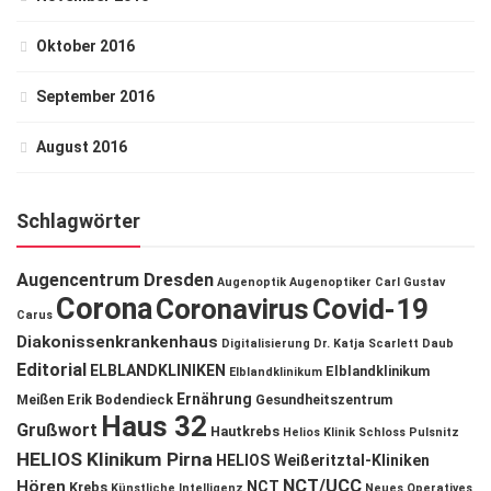
Oktober 2016
September 2016
August 2016
Schlagwörter
Augencentrum Dresden
Augenoptik
Augenoptiker
Carl Gustav
Corona
Coronavirus
Covid-19
Carus
Diakonissenkrankenhaus
Digitalisierung
Dr. Katja Scarlett Daub
Editorial
ELBLANDKLINIKEN
Elblandklinikum
Elblandklinikum
Ernährung
Meißen
Erik Bodendieck
Gesundheitszentrum
Haus 32
Grußwort
Hautkrebs
Helios Klinik Schloss Pulsnitz
HELIOS Klinikum Pirna
HELIOS Weißeritztal-Kliniken
NCT/UCC
Hören
NCT
Krebs
Künstliche Intelligenz
Neues Operatives