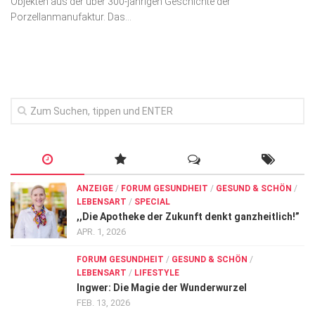
Objekten aus der über 300-jährigen Geschichte der
Wirtschaft, Recht, Finanzen
Porzellanmanufaktur. Das...
Zahn, Mund, Kiefer
Forum Gesundheit
Allgemein
Sehen
Innovationen
Kampf gegen Krebs
Hören
ANZEIGE
/
FORUM GESUNDHEIT
/
GESUND & SCHÖN
/
LEBENSART
/
SPECIAL
Lebensart
,,Die Apotheke der Zukunft denkt ganzheitlich!”
APR. 1, 2026
FORUM GESUNDHEIT
/
GESUND & SCHÖN
/
LEBENSART
/
LIFESTYLE
Ingwer: Die Magie der Wunderwurzel
FEB. 13, 2026