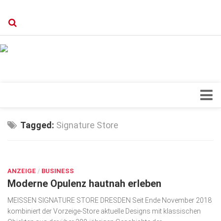
Verkaufsstellen
Kontakt, Impressum und Rechtliche Angaben
Datenschutzerklärung
Top Magazin Dresden / Ostsachsen
Blick ins Innere
Tagged:
Signature Store
Forschung
OKT. 11, 2019
Herz & Kreislauf
ANZEIGE
Orthopädie
/
BUSINESS
Moderne Opulenz hautnah erleben
Schönheit & Wohlbefinden
MEISSEN SIGNATURE STORE DRESDEN Seit Ende November 2018
Special
kombiniert der Vorzeige-Store aktuelle Designs mit klassischen