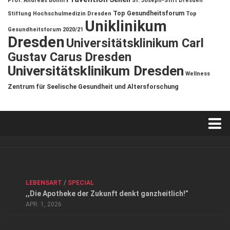
Prof. Andreas Böhm
St. Joseph-Stift Dresden
Top Gesundheitsforum
Stiftung Hochschulmedizin Dresden
Top
Uniklinikum
Gesundheitsforum 2020/21
Dresden
Universitätsklinikum Carl
Gustav Carus Dresden
Universitätsklinikum Dresden
Wellness
Zentrum für Seelische Gesundheit und Altersforschung
Verkaufsstellen
Kontakt, Impressum und Rechtliche Angaben
ANZEIGE
/
FORUM GESUNDHEIT
/
GESUND & SCHÖN
/
LEBENSART
/
SPECIAL
Datenschutzerklärung
,,Die Apotheke der Zukunft denkt ganzheitlich!”
Top Magazin Dresden / Ostsachsen
APR. 1, 2026