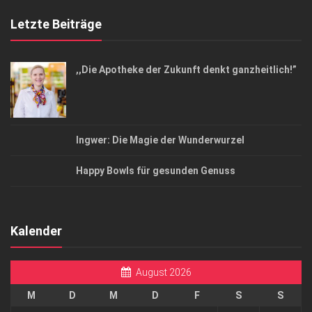
Letzte Beiträge
,,Die Apotheke der Zukunft denkt ganzheitlich!”
Ingwer: Die Magie der Wunderwurzel
Happy Bowls für gesunden Genuss
Kalender
August 2026
M
D
M
D
F
S
S