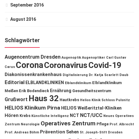
September 2016
August 2016
Schlagwörter
Augencentrum Dresden
Augenoptik
Augenoptiker
Carl Gustav
Corona
Coronavirus
Covid-19
Carus
Diakonissenkrankenhaus
Digitalisierung
Dr. Katja Scarlett Daub
Editorial
ELBLANDKLINIKEN
Elblandklinikum
Elblandklinikum
Ernährung
Meißen
Erik Bodendieck
Gesundheitszentrum
Haus 32
Grußwort
Hautkrebs
Helios Klinik Schloss Pulsnitz
HELIOS Klinikum Pirna
HELIOS Weißeritztal-Kliniken
NCT/UCC
Hören
NCT
Krebs
Künstliche Intelligenz
Neues Operatives
Operatives Zentrum
Pflege
Zentrum
Neurologie
Prof. Albrecht
Prävention
Sehen
Prof. Andreas Böhm
St. Joseph-Stift Dresden