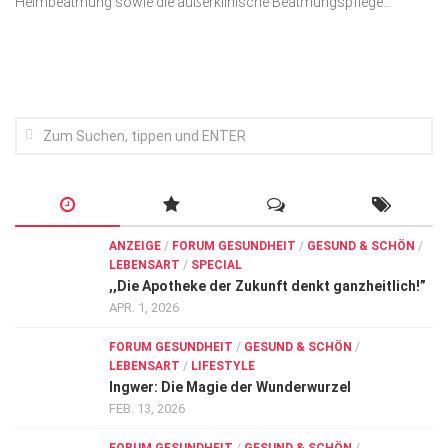
Heimbeatmung sowie die außerklinische Beatmungspflege...
Wirtschaft, Recht, Finanzen
Zahn, Mund, Kiefer
Forum Gesundheit
Allgemein
Sehen
Innovationen
Kampf gegen Krebs
ANZEIGE
/
FORUM GESUNDHEIT
/
GESUND & SCHÖN
/
LEBENSART
/
SPECIAL
Hören
,,Die Apotheke der Zukunft denkt ganzheitlich!”
Lebensart
APR. 1, 2026
FORUM GESUNDHEIT
/
GESUND & SCHÖN
/
LEBENSART
/
LIFESTYLE
Ingwer: Die Magie der Wunderwurzel
FEB. 13, 2026