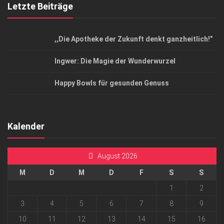
Letzte Beiträge
,,Die Apotheke der Zukunft denkt ganzheitlich!”
Ingwer: Die Magie der Wunderwurzel
Happy Bowls für gesunden Genuss
Kalender
August 2026
M
D
M
D
F
S
S
1
2
3
4
5
6
7
8
9
10
11
12
13
14
15
16