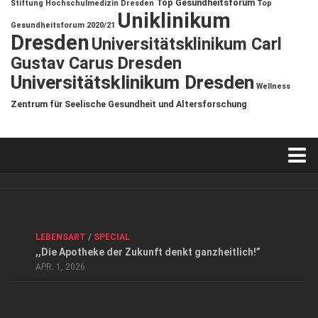
Top Gesundheitsforum
Stiftung Hochschulmedizin Dresden
Top
Uniklinikum
Gesundheitsforum 2020/21
Dresden
Universitätsklinikum Carl
Gustav Carus Dresden
Universitätsklinikum Dresden
Wellness
Zentrum für Seelische Gesundheit und Altersforschung
Verkaufsstellen
Kontakt, Impressum und Rechtliche Angaben
ANZEIGE
/
FORUM GESUNDHEIT
/
GESUND & SCHÖN
/
LEBENSART
/
SPECIAL
Datenschutzerklärung
,,Die Apotheke der Zukunft denkt ganzheitlich!”
Top Magazin Dresden / Ostsachsen
APR. 1, 2026