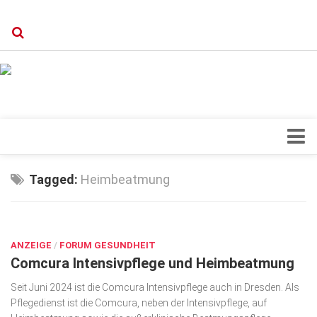
Verkaufsstellen
Kontakt, Impressum und Rechtliche Angaben
Datenschutzerklärung
Top Magazin Dresden / Ostsachsen
Blick ins Innere
Tagged:
Heimbeatmung
Forschung
SEP. 9, 2024
Herz & Kreislauf
ANZEIGE
Orthopädie
/
FORUM GESUNDHEIT
Comcura Intensivpflege und Heimbeatmung
Schönheit & Wohlbefinden
Seit Juni 2024 ist die Comcura Intensivpflege auch in Dresden. Als
Special
Pflegedienst ist die Comcura, neben der Intensivpflege, auf