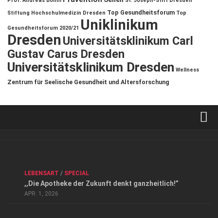
Prof. Andreas Böhm
St. Joseph-Stift Dresden
Top Gesundheitsforum
Stiftung Hochschulmedizin Dresden
Top
Uniklinikum
Gesundheitsforum 2020/21
Dresden
Universitätsklinikum Carl
Gustav Carus Dresden
Universitätsklinikum Dresden
Wellness
Zentrum für Seelische Gesundheit und Altersforschung
Verkaufsstellen
Kontakt, Impressum und Rechtliche Angaben
ANZEIGE
/
FORUM GESUNDHEIT
/
GESUND & SCHÖN
/
LEBENSART
/
SPECIAL
Datenschutzerklärung
,,Die Apotheke der Zukunft denkt ganzheitlich!”
Top Magazin Dresden / Ostsachsen
APR. 1, 2026