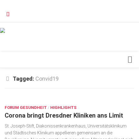
Verkaufsstellen
Kontakt, Impressum und Rechtliche Angaben
Datenschutzerklärung
Top Magazin Dresden / Ostsachsen
Blick ins Innere
Tagged:
Convid19
Forschung
DEZ. 9, 2020
Herz & Kreislauf
FORUM GESUNDHEIT
Orthopädie
/
HIGHLIGHTS
Corona bringt Dresdner Kliniken ans Limit
Schönheit & Wohlbefinden
St. Joseph-Stift, Diakonissenkrankenhaus, Universitätsklinikum
Special
und Städtisches Klinikum appellieren gemeinsam an die