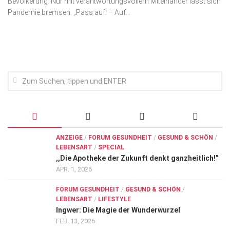
Bevölkerung. Nur mit verantwortungsvollem Miteinander lässt sich
Wirtschaft, Recht, Finanzen
Pandemie bremsen. „Pass auf! – Auf...
Zahn, Mund, Kiefer
Forum Gesundheit
Allgemein
Sehen
Innovationen
Kampf gegen Krebs
Hören
ANZEIGE
/
FORUM GESUNDHEIT
/
GESUND & SCHÖN
/
LEBENSART
/
SPECIAL
Lebensart
,,Die Apotheke der Zukunft denkt ganzheitlich!”
APR. 1, 2026
FORUM GESUNDHEIT
/
GESUND & SCHÖN
/
LEBENSART
/
LIFESTYLE
Ingwer: Die Magie der Wunderwurzel
FEB. 13, 2026