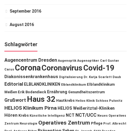
September 2016
August 2016
Schlagwörter
Augencentrum Dresden
Augenoptik
Augenoptiker
Carl Gustav
Corona
Coronavirus
Covid-19
Carus
Diakonissenkrankenhaus
Digitalisierung
Dr. Katja Scarlett Daub
Editorial
ELBLANDKLINIKEN
Elblandklinikum
Elblandklinikum
Ernährung
Meißen
Erik Bodendieck
Gesundheitszentrum
Haus 32
Grußwort
Hautkrebs
Helios Klinik Schloss Pulsnitz
HELIOS Klinikum Pirna
HELIOS Weißeritztal-Kliniken
NCT/UCC
Hören
NCT
Krebs
Künstliche Intelligenz
Neues Operatives
Operatives Zentrum
Pflege
Zentrum
Neurologie
Prof. Albrecht
Prävention
Sehen