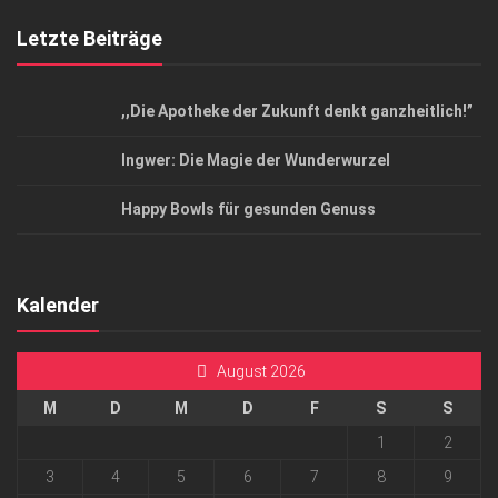
Letzte Beiträge
,,Die Apotheke der Zukunft denkt ganzheitlich!”
Ingwer: Die Magie der Wunderwurzel
Happy Bowls für gesunden Genuss
Kalender
August 2026
M
D
M
D
F
S
S
1
2
3
4
5
6
7
8
9