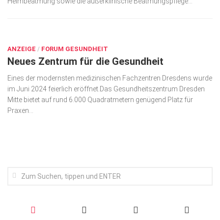
Heimbeatmung sowie die außerklinische Beatmungspflege...
Wirtschaft, Recht, Finanzen
Zahn, Mund, Kiefer
SEP. 9, 2024
Forum Gesundheit
ANZEIGE
/
FORUM GESUNDHEIT
Neues Zentrum für die Gesundheit
Allgemein
Sehen
Eines der modernsten medizinischen Fach­zentren Dresdens wurde
im Juni 2024 feierlich eröffnet.Das Gesundheits­zen­trum Dresden
Innovationen
Mitte bietet auf rund 6.000 Quadrat­metern genügend Platz für
Praxen...
Kampf gegen Krebs
Hören
Lebensart