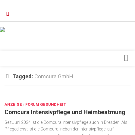
Verkaufsstellen
Kontakt, Impressum und Rechtliche Angaben
Datenschutzerklärung
Top Magazin Dresden / Ostsachsen
Blick ins Innere
Tagged:
Comcura GmbH
Forschung
SEP. 9, 2024
Herz & Kreislauf
ANZEIGE
Orthopädie
/
FORUM GESUNDHEIT
Comcura Intensivpflege und Heimbeatmung
Schönheit & Wohlbefinden
Seit Juni 2024 ist die Comcura Intensivpflege auch in Dresden. Als
Special
Pflegedienst ist die Comcura, neben der Intensivpflege, auf