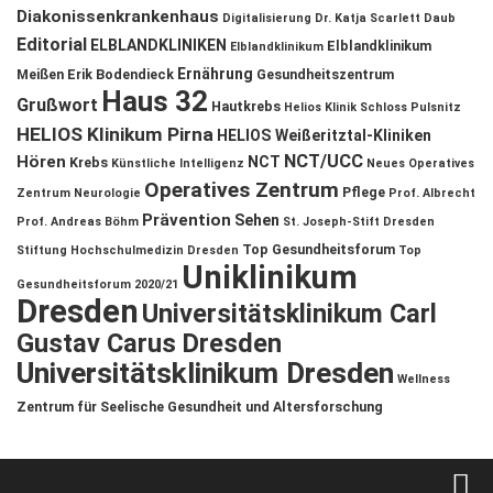
Diakonissenkrankenhaus
Digitalisierung
Dr. Katja Scarlett Daub
Editorial
ELBLANDKLINIKEN
Elblandklinikum
Elblandklinikum
Ernährung
Meißen
Erik Bodendieck
Gesundheitszentrum
Haus 32
Grußwort
Hautkrebs
Helios Klinik Schloss Pulsnitz
HELIOS Klinikum Pirna
HELIOS Weißeritztal-Kliniken
NCT/UCC
Hören
NCT
Krebs
Künstliche Intelligenz
Neues Operatives
Operatives Zentrum
Pflege
Zentrum
Neurologie
Prof. Albrecht
Prävention
Sehen
Prof. Andreas Böhm
St. Joseph-Stift Dresden
Top Gesundheitsforum
Stiftung Hochschulmedizin Dresden
Top
Uniklinikum
Gesundheitsforum 2020/21
Dresden
Universitätsklinikum Carl
Gustav Carus Dresden
Universitätsklinikum Dresden
Wellness
Zentrum für Seelische Gesundheit und Altersforschung