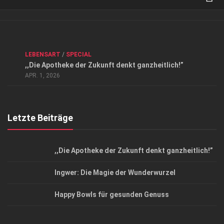
Verkaufsstellen
Kontakt, Impressum und Rechtliche Angaben
ANZEIGE
/
FORUM GESUNDHEIT
/
GESUND & SCHÖN
/
LEBENSART
/
SPECIAL
Datenschutzerklärung
,,Die Apotheke der Zukunft denkt ganzheitlich!”
Top Magazin Dresden / Ostsachsen
APR. 1, 2026
Letzte Beiträge
,,Die Apotheke der Zukunft denkt ganzheitlich!”
Ingwer: Die Magie der Wunderwurzel
Happy Bowls für gesunden Genuss