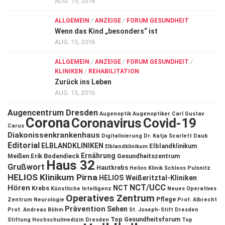
AUG. 15, 2016
ALLGEMEIN
/
ANZEIGE
/
FORUM GESUNDHEIT
Wenn das Kind „besonders“ ist
AUG. 15, 2016
ALLGEMEIN
/
ANZEIGE
/
FORUM GESUNDHEIT
/
KLINIKEN
/
REHABILITATION
Zurück ins Leben
AUG. 15, 2016
Augencentrum Dresden
Augenoptik
Augenoptiker
Carl Gustav
Corona
Coronavirus
Covid-19
Carus
Diakonissenkrankenhaus
Digitalisierung
Dr. Katja Scarlett Daub
Editorial
ELBLANDKLINIKEN
Elblandklinikum
Elblandklinikum
Ernährung
Meißen
Erik Bodendieck
Gesundheitszentrum
Haus 32
Grußwort
Hautkrebs
Helios Klinik Schloss Pulsnitz
HELIOS Klinikum Pirna
HELIOS Weißeritztal-Kliniken
NCT/UCC
Hören
NCT
Krebs
Künstliche Intelligenz
Neues Operatives
Operatives Zentrum
Pflege
Zentrum
Neurologie
Prof. Albrecht
Prävention
Sehen
Prof. Andreas Böhm
St. Joseph-Stift Dresden
Top Gesundheitsforum
Stiftung Hochschulmedizin Dresden
Top