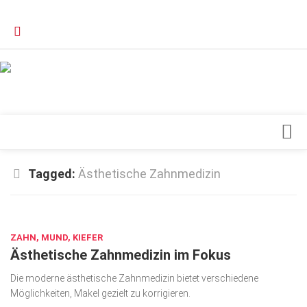
Verkaufsstellen
Kontakt, Impressum und Rechtliche Angaben
Datenschutzerklärung
Top Magazin Dresden / Ostsachsen
Blick ins Innere
Tagged:
Ästhetische Zahnmedizin
Forschung
FEB. 13, 2026
Herz & Kreislauf
ZAHN, MUND, KIEFER
Orthopädie
Ästhetische Zahnmedizin im Fokus
Schönheit & Wohlbefinden
Die moderne ästhetische Zahnmedizin bietet verschiedene
Special
Möglichkeiten, Makel gezielt zu korrigieren.