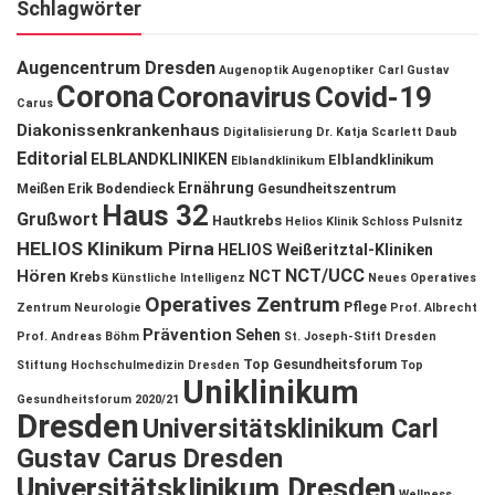
Schlagwörter
Augencentrum Dresden
Augenoptik
Augenoptiker
Carl Gustav
Corona
Coronavirus
Covid-19
Carus
Diakonissenkrankenhaus
Digitalisierung
Dr. Katja Scarlett Daub
Editorial
ELBLANDKLINIKEN
Elblandklinikum
Elblandklinikum
Ernährung
Meißen
Erik Bodendieck
Gesundheitszentrum
Haus 32
Grußwort
Hautkrebs
Helios Klinik Schloss Pulsnitz
HELIOS Klinikum Pirna
HELIOS Weißeritztal-Kliniken
NCT/UCC
Hören
NCT
Krebs
Künstliche Intelligenz
Neues Operatives
Operatives Zentrum
Pflege
Zentrum
Neurologie
Prof. Albrecht
Prävention
Sehen
Prof. Andreas Böhm
St. Joseph-Stift Dresden
Top Gesundheitsforum
Stiftung Hochschulmedizin Dresden
Top
Uniklinikum
Gesundheitsforum 2020/21
Dresden
Universitätsklinikum Carl
Gustav Carus Dresden
Universitätsklinikum Dresden
Wellness