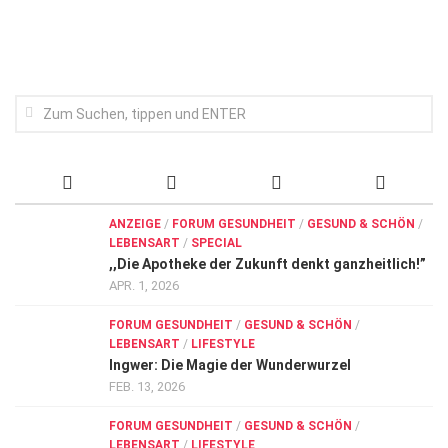
Wirtschaft, Recht, Finanzen
Zahn, Mund, Kiefer
Forum Gesundheit
Allgemein
Sehen
Innovationen
ANZEIGE
/
FORUM GESUNDHEIT
/
GESUND & SCHÖN
/
Kampf gegen Krebs
LEBENSART
/
SPECIAL
,,Die Apotheke der Zukunft denkt ganzheitlich!”
Hören
APR. 1, 2026
Lebensart
FORUM GESUNDHEIT
/
GESUND & SCHÖN
/
LEBENSART
/
LIFESTYLE
Ingwer: Die Magie der Wunderwurzel
FEB. 13, 2026
FORUM GESUNDHEIT
/
GESUND & SCHÖN
/
LEBENSART
/
LIFESTYLE