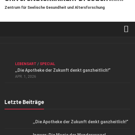
Zentrum für Seelische Gesundheit und Altersforschung
Verkaufsstellen
Kontakt, Impressum und Rechtliche Angaben
ANZEIGE
/
FORUM GESUNDHEIT
/
GESUND & SCHÖN
/
LEBENSART
/
SPECIAL
Datenschutzerklärung
,,Die Apotheke der Zukunft denkt ganzheitlich!”
Top Magazin Dresden / Ostsachsen
APR. 1, 2026
Letzte Beiträge
,,Die Apotheke der Zukunft denkt ganzheitlich!”