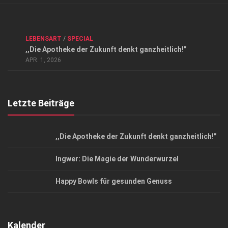
Verkaufsstellen
Kontakt, Impressum und Rechtliche Angaben
ANZEIGE
/
FORUM GESUNDHEIT
/
GESUND & SCHÖN
/
LEBENSART
/
SPECIAL
Datenschutzerklärung
,,Die Apotheke der Zukunft denkt ganzheitlich!”
Top Magazin Dresden / Ostsachsen
APR. 1, 2026
Letzte Beiträge
,,Die Apotheke der Zukunft denkt ganzheitlich!”
Ingwer: Die Magie der Wunderwurzel
Happy Bowls für gesunden Genuss
Kalender