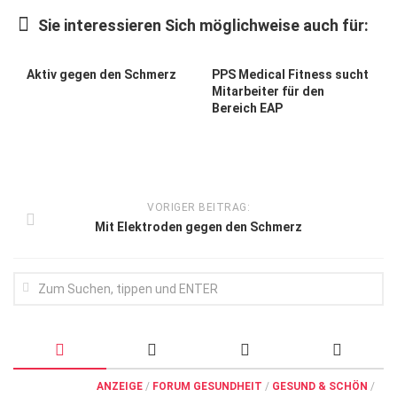
Wirtschaft, Recht, Finanzen
Sie interessieren Sich möglichweise auch für:
Zahn, Mund, Kiefer
Forum Gesundheit
Aktiv gegen den Schmerz
PPS Medical Fitness sucht
Mitarbeiter für den
Allgemein
Bereich EAP
Sehen
Innovationen
Kampf gegen Krebs
VORIGER BEITRAG:
Mit Elektroden gegen den Schmerz
Hören
Lebensart
ANZEIGE
/
FORUM GESUNDHEIT
/
GESUND & SCHÖN
/