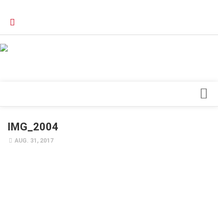
Verkaufsstellen
Kontakt, Impressum und Rechtliche Angaben
Datenschutzerklärung
Top Magazin Dresden / Ostsachsen
Blick ins Innere
IMG_2004
Forschung
AUG. 31, 2017
Herz & Kreislauf
Orthopädie
Schönheit & Wohlbefinden
Special