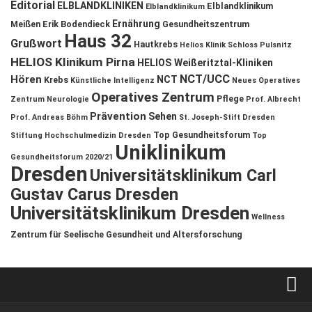
Editorial
ELBLANDKLINIKEN
Elblandklinikum
Elblandklinikum
Ernährung
Meißen
Erik Bodendieck
Gesundheitszentrum
Haus 32
Grußwort
Hautkrebs
Helios Klinik Schloss Pulsnitz
HELIOS Klinikum Pirna
HELIOS Weißeritztal-Kliniken
NCT/UCC
Hören
NCT
Krebs
Künstliche Intelligenz
Neues Operatives
Operatives Zentrum
Pflege
Zentrum
Neurologie
Prof. Albrecht
Prävention
Sehen
Prof. Andreas Böhm
St. Joseph-Stift Dresden
Top Gesundheitsforum
Stiftung Hochschulmedizin Dresden
Top
Uniklinikum
Gesundheitsforum 2020/21
Dresden
Universitätsklinikum Carl
Gustav Carus Dresden
Universitätsklinikum Dresden
Wellness
Zentrum für Seelische Gesundheit und Altersforschung