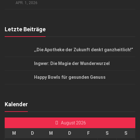
Top Magazin Dresden / Ostsachsen
APR. 1, 2026
Letzte Beiträge
,,Die Apotheke der Zukunft denkt ganzheitlich!”
Ingwer: Die Magie der Wunderwurzel
Happy Bowls für gesunden Genuss
Kalender
August 2026
M
D
M
D
F
S
S