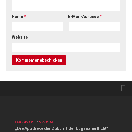
Name
*
E-Mail-Adresse
*
Website
Verkaufsstellen
Kontakt, Impressum und Rechtliche Angaben
ANZEIGE
/
FORUM GESUNDHEIT
/
GESUND & SCHÖN
/
LEBENSART
/
SPECIAL
Datenschutzerklärung
,,Die Apotheke der Zukunft denkt ganzheitlich!”