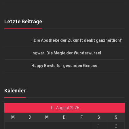
Letzte Beiträge
,,Die Apotheke der Zukunft denkt ganzheitlich!”
Ingwer: Die Magie der Wunderwurzel
Happy Bowls für gesunden Genuss
Kalender
August 2026
M
D
M
D
F
S
S
1
2