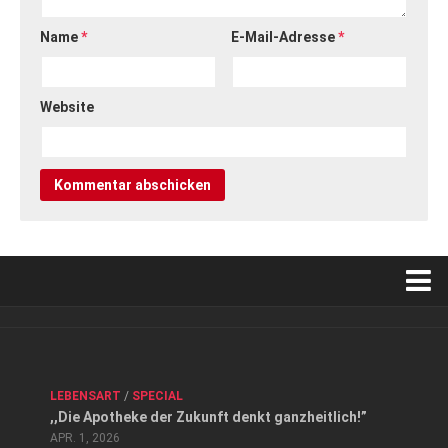
Name
*
E-Mail-Adresse
*
Website
Verkaufsstellen
Kontakt, Impressum und Rechtliche Angaben
ANZEIGE
/
FORUM GESUNDHEIT
/
GESUND & SCHÖN
/
LEBENSART
/
SPECIAL
Datenschutzerklärung
,,Die Apotheke der Zukunft denkt ganzheitlich!”
Top Magazin Dresden / Ostsachsen
APR. 1, 2026